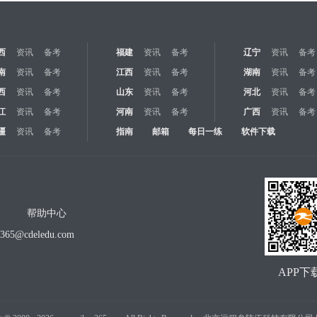
西
资讯
备考
福建
资讯
备考
辽宁
资讯
备考
南
资讯
备考
江西
资讯
备考
湖南
资讯
备考
西
资讯
备考
山东
资讯
备考
河北
资讯
备考
江
资讯
备考
河南
资讯
备考
广西
资讯
备考
疆
资讯
备考
指南
邮箱
每日一练
软件下载
帮助中心
o365@cdeledu.com
APP下