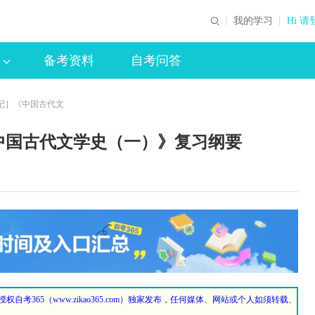
我的学习
Hi 请
备考资料
自考问答
记］《中国古代文
中国古代文学史（一）》复习纲要
授权自考365（
www.zikao365.com
）独家发布，任何媒体、网站或个人如须转载、