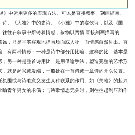
经》中运用更多的表现方法。可以是直接叙事、刻画描写、
》诗、《大雅》中的史诗、《小雅》中的宴饮诗，以及《国
，往往在叙事中熔铸着情感，叙物以言情.直接刻画描写的
修饰，只是平实客观地描写场面或人物，而情感自然见出。直
喻。有两种情形：一种是诗中部分用比喻，这样的比，基本是
形；另一种是整首诗用比，是用借喻手法，塑造完整的艺术形
来，就是起兴或发端，一般处在一首诗或一章诗的开头位置。
托氛围或与诗歌意义发生某种联系的作用。如《关雎》的起兴
比喻青年男女的求偶；与诗歌情思无关时，则往往起到压韵作