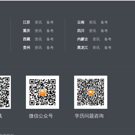
江苏
资讯
备考
云南
资讯
备考
重庆
资讯
备考
四川
资讯
备考
西藏
资讯
备考
内蒙古
资讯
备考
贵州
资讯
备考
黑龙江
资讯
备考
载
微信公众号
学历问题咨询