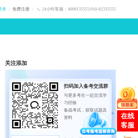
登录
免费注册
24小时客服：4008135555/010-82335555
关注添加
扫码加入备考交流群
与更多考生一起交流学
习经验
备战考试，获取试题及
资料