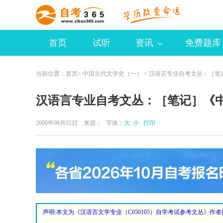
首页
试听
资讯
免费题库
当前位置：
首页
>
中国古代文学史（一）
> 汉语言专业自考文丛：［笔
汉语言专业自考文丛：［笔记］《
2006年08月02日 来源：
字体：
大
小
打印
声明:本文为《汉语言文学专业（C050105）自学考试参考文丛》作者