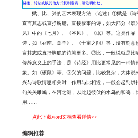
链接、转贴或以其他方式复制发表，请注明出处。
赋、比、兴的艺术表现方法 （论述）①赋是《诗
直言其志或直抒胸臆。直接叙事的诗，如大部分《颂
风》中的《七月》、《谷风》、《氓》等。这类作品
诗，如《召南。羔羊》、《十亩之间》等，没有刻意
言其志或直抒胸臆的诗就更多。②比，一般说就是比
修辞意义上的手法，是《诗经》用比更常见的一种情
象。如《硕鼠》等。③兴的问题，比较复杂，大体说
兴与诗歌情思相关时，作用与比相近，一般会起到烘
句关关雎鸠，在河之洲，以此起彼伏的水鸟的和鸣，
用……
点此下载word文档查看详情>>
编辑推荐