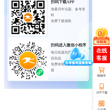
扫码下载APP
海量历年试题、备考资
料
免费下载领取
扫码进入微信小程序
每日练题巩固、考前模
拟实战
免费体验自考365海量试
题
购物车
APP下载
公众号