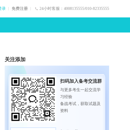
登录
免费注册
24小时客服：4008135555/010-82335555
关注添加
扫码加入备考交流群
与更多考生一起交流学
习经验
备战考试，获取试题及
资料