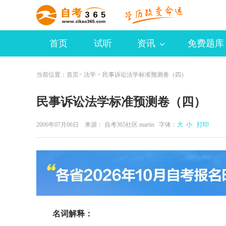
首页
试听
资讯
免费题库
当前位置：
首页
>
法学
> 民事诉讼法学标准预测卷（四）
民事诉讼法学标准预测卷（四）
2006年07月06日 来源：
自考365社区 martin
字体：
大
小
打印
名词解释：