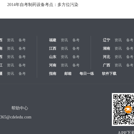
2014年自考制药设备考点：多方位污染
西
资讯
备考
福建
资讯
备考
辽宁
资讯
备考
南
资讯
备考
江西
资讯
备考
湖南
资讯
备考
西
资讯
备考
山东
资讯
备考
河北
资讯
备考
江
资讯
备考
河南
资讯
备考
广西
资讯
备考
疆
资讯
备考
指南
邮箱
每日一练
软件下载
帮助中心
o365@cdeledu.com
APP下