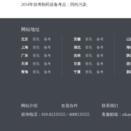
2014年自考制药设备考点：同向污染
网站地址
北京
资讯
备考
安徽
资讯
备考
山
上海
资讯
备考
湖北
资讯
备考
海
广东
资讯
备考
吉林
资讯
备考
陕
天津
资讯
备考
甘肃
资讯
备考
浙
青海
资讯
备考
宁夏
资讯
备考
新
网站介绍
欢迎合作
联系我们
咨询电话：010-82335555 / 4008135555
客服邮箱：
zika