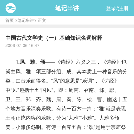
笔记串讲
登录/注册
首页
>
笔记串讲
> 正文
中国古代文学史（一）基础知识名词解释
2006-07-06 16:47
——《诗经》六义之三，《诗经》也
1.风、雅、颂
就由风、雅、颂三部分组。成。其本质上一种音乐的分
类，由音乐而得名。“风”的意思是“乐调”，《诗经》
中“风”包括十五“国风”。即：周南、召南、邶、鄘、
卫、王、郑、齐、魏、唐、秦、陈、桧、曹、豳这十五
个地方音乐演奏乐歌。有诗一百六十篇；“雅”就是表现
王朝正统内容的乐歌，分为“大雅”“小雅”。大雅多颂
美，小雅多怨刺。有诗一百零五首；“颂”是用于宗庙祭