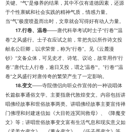
关键。“气”是修养的结果，其中不仅有道德因素，还源
于个性禀赋和社会实践的精神气质，情感力量。
当“气”极度喷盈而出时，文章就会写得好有动人力量。
——唐代科举考试时士子“行卷”“温
17.行卷、温卷
卷”之风盛行。士子在应试之前，常把先以所作诗文投
献名公巨卿，以求荣誉，称为“行卷”。见《云麓漫
钞》“文备众体，可见史才、诗笔、议论，故常用作'行
卷'.”唐代士人行卷，逾日又投，谓之'温卷'“。”行卷“”温
卷“之风盛行对唐传奇的繁荣产生了一定影响。
——寺院僧侣向听众作宣传的一种说唱体
18.变文
长篇叙事通俗文学。主要指唐代敦煌变文。内容包括讲
唱佛经故事和世俗故事两类。讲唱佛经故事主要宣传禅
门佛理和封建迷信如《大目乾连冥间救母》、《降魔变
文》等；讲唱世俗故事变文富有生活气息和现实意义如
《孟姜女变文》、《董永变文》、《伍子胥变文》等。