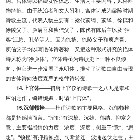
纲。宫体诗以描绘女性体态、生活为主要内容，风格雕
饰绮艳。由于统治者和文人附和，宫体诗成为梁陈时期
诗歌主流，代表人物主要有：梁代萧纲、萧绎、徐摛和
徐陵父子、庾肩吾和庾信父子，陈代有陈后主以及“狎
客”江总、孔范等人。因为徐摛、徐陵父子和庾肩吾、
庾信父子均以写艳体诗著称，又把这种形式讲究的艳体
诗风称为“徐庾体”。宫体诗虽为诗歌史上一种不良倾
向，但它进一步发展了永明体，推动了诗歌由自由表现
的古体诗向法度森严的格律诗转变。
——初唐上官仪的诗歌十之八九是奉和
14.上官体
应诏之作，绮错婉媚，时谓“上官体”。
——杜甫诗歌的主要风格。沉郁顿挫
15.沉郁顿挫
都是指感情而言。“沉郁”有深挚、沉雄、郁结、抑塞之
意，主要指感情的力度、浓度、深度，侧重于“意”、“思
想”。“顿挫”有抑扬顿挫、句断意连、波澜起伏之意，主