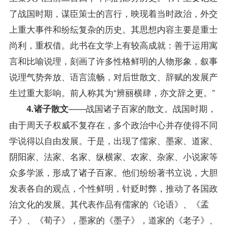
了战国时期，谋臣策士的言行，映现着当时政治，外交
上重大事件和纷纭复杂的历史。其思想内容主要是重士
尚利，重权借。此书在文学上有较高成就：善于运用寓
言和比喻说理，刻画了许多性格鲜明的人物形象，叙事
说理气势奔放、语言流畅，对后世散文、辞赋的发展产
生过重大影响。前人称其为“辨丽横肆，亦文辞之更。”
——战国诸子百家的散文。战国时期，
4.诸子散文
由于周天子权威不复存在，多个政治中心并存使得不同
学说得以自由发展。于是，出现了儒家、墨家、道家、
阴阳家、法家、名家、纵横家、农家、杂家、小说家等
众多学派，形成了诸子百家。他们纷纷著书立说，大胆
发表各自的观点，个性鲜明，针贬时弊，推动了各国政
治文化的发展。其代表作品有儒家的《论语》、《孟
子》、《荀子》，墨家的《墨子》，道家的《老子》、