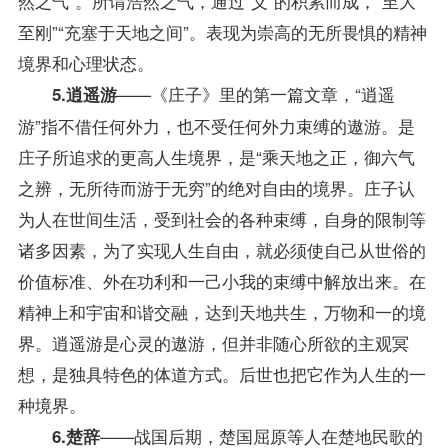
然之气”。所谓浩然之气，通过“义”的积累而成，“至大
至刚”“充塞于天地之间”。表现为崇高的无所畏惧的精神
境界和心理状态。
——《庄子》里的第一篇文章，“逍遥
5.逍遥游
游”指不借任何外力，也不受任何外力束缚的遨游。是
庄子所追求的更高人生境界，是“乘天地之正，御六气
之辨，无所待而游于无穷”的绝对自由的境界。庄子认
为人在世间生活，受到社会的各种束缚，自身的限制等
诸多因素，为了实现人生自由，就必须使自己从世俗的
价值标准、外在功利和一己小我的束缚中解放出来。在
精神上和宇宙和谐交融，达到天地共生，万物和一的境
界。逍遥游是心灵的遨游，但并非随心所欲的主观冥
想，是独具特色的体道方式。后世也把它作为人生的一
种境界。
——战国后期，楚国屈原等人在楚地民歌的
6.楚辞