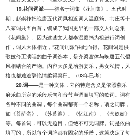
——得名于词集《花间集》。五代时
19.花间词派
期，赵崇祚把晚唐五代词风相近词人温庭筠、韦庄等十
八家词共五百首，编成了我国更早的一部文人词总集
《花间集》。因为这些文人都奉温庭筠为祖进行词创
作，词风大体相近，“花间词派”由此而得。花间词是供
歌妓伶工演唱的曲子词选本，是齐梁宫体与晚唐五代倡
风相结合的产物。内容大多是冶游宴乐，男女私情，风
格也都难逃辞艳情柔得窠臼。（03年已考）
——是一种文体，它的特定含义是依照燕乐
20.词
府乐曲所定的乐段乐句和音节声调而填写的歌词。词有
各种不同的曲调，每个曲调都有一个名称，谓之词牌，
如《菩萨蛮》、《苏幕遮》、《忆江南》、《念奴娇》
等。每首词，可以无题目，但绝不可无词牌。词是依曲
填写的，所以每个词牌都有固定的乐谱，这就决定了每