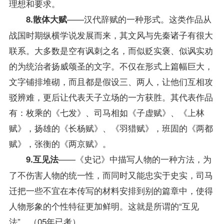
理想和要求。
——汉代辞赋的一种形式。这类作品从
8.散体大赋
战国时期纵横学说发展而来，其文风与先秦诸子有很大
联系。大多数是空有讽刺之名，而似贬实褒、似讽实劝
的为统治者扬威颂圣的文字。不仅在形式上篇幅巨大，
文字铺排堆砌，而且都是假设三、两人，让他们互相攻
驳辨难，更后让代表天子立场的一方获胜。其代表作品
有：枚乘的《七发》、司马相如《子虚赋》、《上林
赋》，扬雄的《长杨赋》、《羽猎赋》，班固的《两都
赋》，张衡的《两京赋》。
——《史记》中描写人物的一种方法，为
9.互见法
了不伤害人物的统一性，而同时又能忠实于史实，司马
迁把一些不宜在本传写的材料安排到别的篇章中，使得
人物形象的个性特征更加鲜明。这就是所谓的“互见
法”。（05年已考）