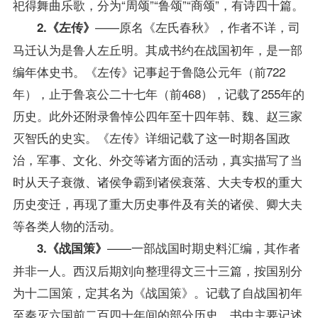
祀得舞曲乐歌，分为“周颂”“鲁颂”“商颂”，有诗四十篇。
——原名《左氏春秋》，作者不详，司
2.《左传》
马迁认为是鲁人左丘明。其成书约在战国初年，是一部
编年体史书。《左传》记事起于鲁隐公元年（前722
年），止于鲁哀公二十七年（前468），记载了255年的
历史。此外还附录鲁悼公四年至十四年韩、魏、赵三家
灭智氏的史实。《左传》详细记载了这一时期各国政
治，军事、文化、外交等诸方面的活动，真实描写了当
时从天子衰微、诸侯争霸到诸侯衰落、大夫专权的重大
历史变迁，再现了重大历史事件及有关的诸侯、卿大夫
等各类人物的活动。
——一部战国时期史料汇编，其作者
3.《战国策》
并非一人。西汉后期刘向整理得文三十三篇，按国别分
为十二国策，定其名为《战国策》。记载了自战国初年
至秦灭六国前二百四十年间的部分历史。书中主要记述