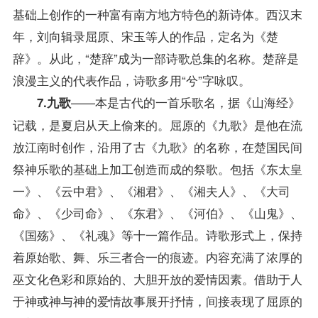
基础上创作的一种富有南方地方特色的新诗体。西汉末
年，刘向辑录屈原、宋玉等人的作品，定名为《楚
辞》。从此，“楚辞”成为一部诗歌总集的名称。楚辞是
浪漫主义的代表作品，诗歌多用“兮”字咏叹。
——本是古代的一首乐歌名，据《山海经》
7.九歌
记载，是夏启从天上偷来的。屈原的《九歌》是他在流
放江南时创作，沿用了古《九歌》的名称，在楚国民间
祭神乐歌的基础上加工创造而成的祭歌。包括《东太皇
一》、《云中君》、《湘君》、《湘夫人》、《大司
命》、《少司命》、《东君》、《河伯》、《山鬼》、
《国殇》、《礼魂》等十一篇作品。诗歌形式上，保持
着原始歌、舞、乐三者合一的痕迹。内容充满了浓厚的
巫文化色彩和原始的、大胆开放的爱情因素。借助于人
于神或神与神的爱情故事展开抒情，间接表现了屈原的