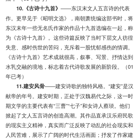
——东汉末文人五言诗的代表
10.《古诗十九首》
作。更早见于《昭明文选》，南朝萧统编这部书时，将
东汉末年一些无名氏作家的作品十九首选编在一起，称
为《古诗十九首》。这些诗篇反映了当时下层文人彷徨
失意、感时伤世的苦闷，充斥着一股忧郁感伤的情调。
《古诗十九首》艺术成就很高，叙事、写景、抒情达到
水乳交融的境地，标志着古代诗歌发展的新阶段。（01
年已考）
——建安诗歌的独特风格。“建安”是汉
11.建安风骨
献帝的年号。建安时期，正处于汉魏易代之际，这一时
期文学的主要代表有“三曹”“七子”和女诗人蔡琰。他们
掀起了文人五言诗的创造高潮。其作品直承汉乐府民歌
的现实主义精神，真实而广泛反映了动乱的社会现实和
人民苦难，展示了广阔的时代生活画面；抒发了作家建