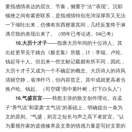
要指感情表达的层次、节奏，侧重于“法”“表现”。沉郁
顿挫之间有紧密联系，是指感情特别充沛深厚而又无法
一下倾吐出来，仿佛有东西梗塞其间，几经反复终于淋
漓尽致的表现出来了。（05年已考论述。04已考）
——指唐大历年间的十位诗人。其
16.大历十才子
出处更早见于姚合《极玄集》所载，计：李端、卢纶、
钱起等十人。但后来一些文献记载都有所不同，因此，
大历十才子又成为一个不确定的概念。大历诗人的诗风
清丽空静，省净纤巧，但内容贫乏。其中成就更高者当
推卢纶、钱起。（司空曙“雨中黄叶树，灯下白头人”）
——韩愈主张的散文创作理论。在孟
16.气盛言宜
子“养气说”和梁肃“文气说”的基础上，明确提出一条为
文的原则。“气盛，则言之短长与声之高下者皆宜。”认
为重视作家的道德修养及文章的情感力量是写好文章的