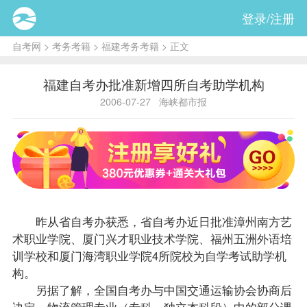
登录/注册
自考网
>
考务考籍
>
福建考务考籍
> 正文
福建自考办批准新增四所自考助学机构
2006-07-27
海峡都市报
昨从省
自考办
获悉，省自考办近日批准漳州南方艺
术职业学院、厦门兴才职业技术学院、福州五洲外语培
训学校和厦门海湾职业学院4所院校为自学考试助学机
构。
另据了解，全国自考办与中国交通运输协会协商后
决定，物流管理专业（专科、独立本科段）中的部分
课