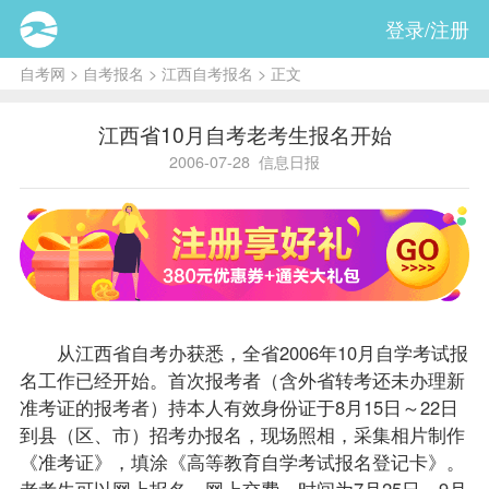
登录/注册
自考网
>
自考报名
>
江西自考报名
> 正文
江西省10月自考老考生报名开始
2006-07-28
信息日报
从江西省
自考办
获悉，全省2006年10月自学考试
报
名
工作已经开始。首次
报考
者（含外省
转考
还未办理新
准考证的报考者）持本人有效身份证于8月15日～22日
到县（区、市）招考办报名，现场照相，采集相片制作
《准考证》，填涂《高等教育自学考试报名登记卡》。
老考生可以网上报名、网上交费，时间为7月25日～9月