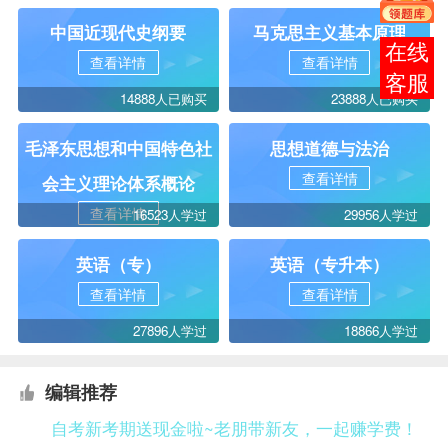
中国近现代史纲要
马克思主义基本原理
在线
查看详情
查看详情
客服
14888人已购买
23888人已购买
毛泽东思想和中国特色社
思想道德与法治
查看详情
会主义理论体系概论
查看详情
16523人学过
29956人学过
英语（专）
英语（专升本）
查看详情
查看详情
27896人学过
18866人学过
编辑推荐
自考新考期送现金啦~老朋带新友，一起赚学费！