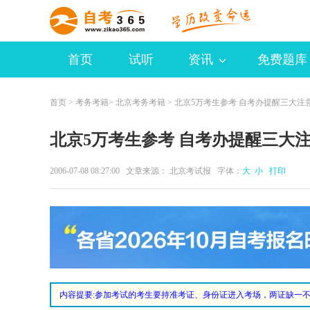
首页
试听
资讯
免费题库
首页
>
考务考籍
>
北京考务考籍
> 北京5万考生参考 自考办提醒三大注
北京5万考生参考 自考办提醒三大
2006-07-08 08:27:00 文章来源： 北京考试报 字体：
大
小
打印
内容提要:
参加考试的考生要持准考证、身份证进入考场，两证缺一