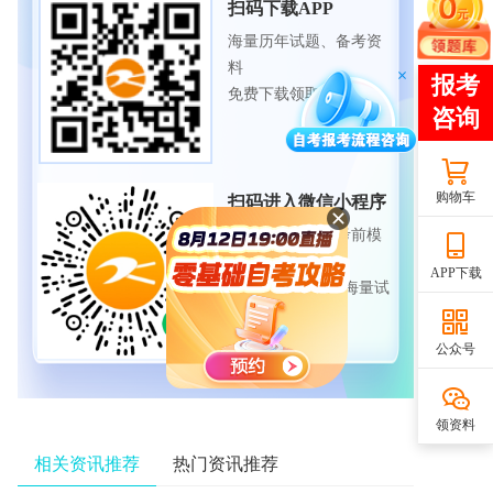
扫码下载APP
海量历年试题、备考资
料
免费下载领取
购物车
扫码进入微信小程序
每日练题巩固、考前模
拟实战
APP下载
免费体验自考365海量试
题
公众号
领资料
相关资讯推荐
热门资讯推荐