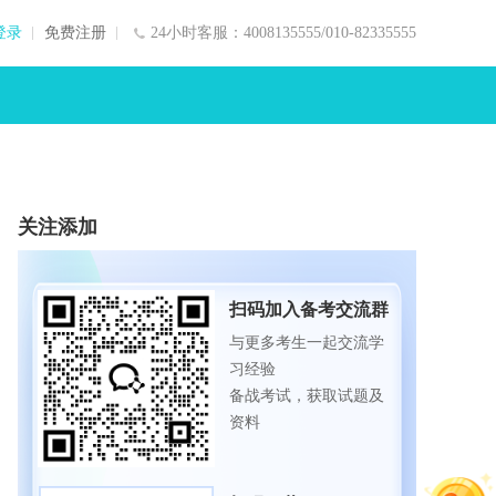
登录
免费注册
24小时客服：4008135555/010-82335555
关注添加
扫码加入备考交流群
与更多考生一起交流学
习经验
备战考试，获取试题及
资料