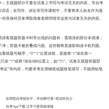
；主观题部分不要在试卷上书写与考试无关的内容，市自考
等话语；在写作、诉讼等写作课程中，不要将本人姓名作为落
一些亲身经历来博取阅卷老师同情等这类与试卷无关的内容。
涂客观题答题卡时常出现的问题有：需填涂的部分未填满；
干净；答题卡被折叠或污损。这些都将直接影响读卡机判题。
错题号顺序，“0”“1”位置涂错，直接将“1”涂在第一
能只涂 “7”或将7涂在0的位置上，如“7□”。试卷主观题答题部
考证”等内容，均要求考生用钢笔或圆珠笔填写，不能用铅笔
应用型自考招生中：学信网可查+笔试科目少
自考App下载 让学习更高效便捷