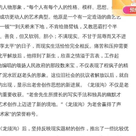
人物形象，“每个人有每个人的性格、模样、思想、生活和
更成功更动人的艺术典型。他原是一个有一定造诣的曲艺艺
一顿”‘“到天桥来下地，不肯给胳臂钱，又教恶霸打个半
直、善良，但又软弱、胆小；不满现实、不甘于屈辱而又不进
享太平”的日子，而现实生活恰恰完全相反。痛苦和压抑需要
北平解放后，他得到了新生，欣喜之情溢于言表，工作起
他编唱的颂扬人民政府的那段数来宝，不仅表现了程疯子的精
了泥水匠赵老头的形象。这位旧社会的抗议者解放以后，就自
的出现，显示出老舍创作思想的新进展。《龙须沟》不仅是老
的重要收获。“老舍先生所擅长的写实手法和独具的幽默才
艺术创作上迈进了新的境地。”《龙须沟》为老舍赢得了声
艺术家”的荣誉称号。
龙须沟》后，坚持反映现实题材的创作，推出了一些比较优