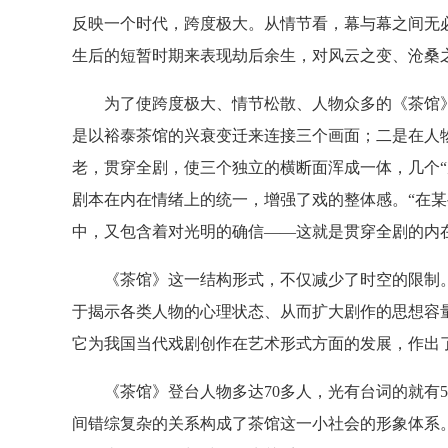
反映一个时代，跨度极大。从情节看，幕与幕之间无
生后的短暂时期来表现劫后余生，对风云之变、沧桑
为了使跨度极大、情节松散、人物众多的《茶馆》
是以裕泰茶馆的兴衰变迁来连接三个画面；二是在人
老，贯穿全剧，使三个独立的横断面浑成一体，几个“
剧本在内在情绪上的统一，增强了戏的整体感。“在
中，又包含着对光明的确信——这就是贯穿全剧的内
《茶馆》这一结构形式，不仅减少了时空的限制。
于揭示各类人物的心理状态、从而扩大剧作的思想容量
它为我国当代戏剧创作在艺术形式方面的发展，作出
《茶馆》登台人物多达70多人，光有台词的就有5
间错综复杂的关系构成了茶馆这一小社会的形象体系