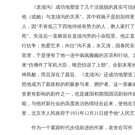
《龙须沟》成功地塑造了几个活脱脱的真实可信的
他（或她）与龙须沟的关系”。其中程疯子是刻划得
人，因“不肯低三下四地侍候有势力的人，教人家打了
死”。失业后一直栖居在龙须沟旁的小杂院里。他正
行抗争；热爱艺术，向往“沟不臭，水又清，国泰民安
宣泄，于是便有了他一连中疯疯癫癫的言语和行动。
来“仿佛作了军机大臣，唯恐怕误了上朝”。全剧末尾
神风貌，而且深化了题旨。《龙须沟》还成功地塑造
然地成为了新政权的积极参与者、拥护者。这一形象
舍更有影响的剧作之一，也是建国初期我国话剧创作
能，与他对新社会的高度政治热情结合起来，使他在
誉，北京市人民政府于1951年12月21日授予他“人民
作为一个紧跟时代步伐前进的作家，老舍在写作《