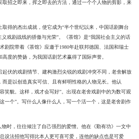
取招之即来，挥之即去的方法，通过一个个人物的剪影，来
取得的杰出成就，使它成为“半个世纪以来，中国话剧舞台
主义戏剧战线的骄傲与光荣”。《茶馆》是“我国社会主义的话
术剧院带着《茶馆》应邀于1980年赴联邦德国、法国和瑞士
定和高度的赞扬，为我国话剧艺术赢得了国际声誉。
起伏的戏剧情节、建构激烈尖锐的戏剧冲突不同，老舍解放
，而是以创造真实可信、且有鲜明性格的人物见长。他认
容笑貌。这样，戏才会写好”。出现在老舍戏剧中的为数可观
这一个”。写什么人像什么人，写一个活一个，这是老舍剧作
物时，往往倾注了自己强烈的爱憎。他在《勤有功》一文中
，总设法招他写得比本人更可喜可爱，连他的缺点也是可爱