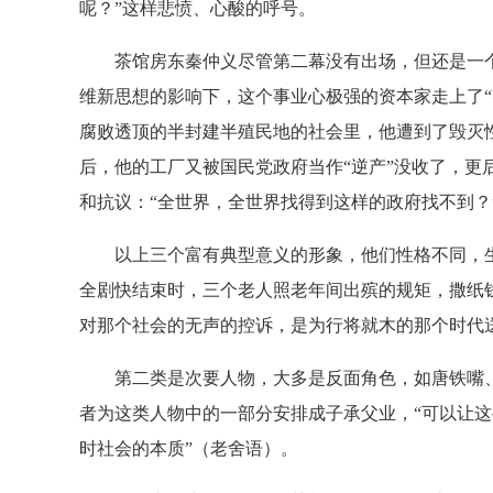
呢？”这样悲愤、心酸的呼号。
茶馆房东秦仲义尽管第二幕没有出场，但还是一个
维新思想的影响下，这个事业心极强的资本家走上了“
腐败透顶的半封建半殖民地的社会里，他遭到了毁灭性
后，他的工厂又被国民党政府当作“逆产”没收了，更
和抗议：“全世界，全世界找得到这样的政府找不到？
以上三个富有典型意义的形象，他们性格不同，生
全剧快结束时，三个老人照老年间出殡的规矩，撒纸钱
对那个社会的无声的控诉，是为行将就木的那个时代
第二类是次要人物，大多是反面角色，如唐铁嘴、
者为这类人物中的一部分安排成子承父业，“可以让
时社会的本质”（老舍语）。