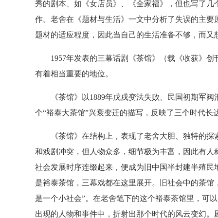
秀的剧本、如《女店员》、《全家福》，但也写了几
作。老舍在《题材与生活》一文中分析了失误的主要
题材的适应程度，因此当自己的生活准备不够，而又
1957年发表的三幕话剧《茶馆》（载《收获》创
有着相当重要的地位。
《茶馆》以1889年戊戌变法失败、民国初期军阀
个“裕泰大茶馆”兴衰变迁的描写，反映了三个时代长
《茶馆》在结构上，表现了老舍大胆、独特的探索
和戏剧冲突，但人物众多，细节极为丰富，因此有人称
社会发展时序连缀起来，便成为旧中国半封建半殖民
是裕泰茶馆，三幕戏都在这里展开。旧社会中的茶馆
是一个小社会”。在老舍笔下的这个裕泰茶馆里，可
出现的人物和事件中，折射出那个时代的风云变幻。