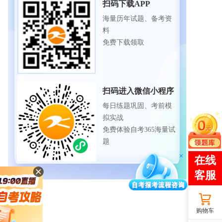
扫码下载APP
海量历年试题、备考资
料
免费下载领取
扫码进入微信小程序
每日练题巩固、考前模
拟实战
免费体验自考365海量试
题
购物车