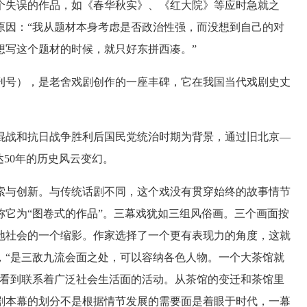
个失误的作品，如《春华秋实》、《红大院》等应时急就之
原因：“我从题材本身考虑是否政治性强，而没想到自己的对
想写这个题材的时候，就只好东拼西凑。”
刊号），是老舍戏剧创作的一座丰碑，它在我国当代戏剧史丈
混战和抗日战争胜利后国民党统治时期为背景，通过旧北京—
达50年的历史风云变幻。
与创新。与传统话剧不同，这个戏没有贯穿始终的故事情节
它为“图卷式的作品”。三幕戏犹如三组风俗画。三个画面按
地社会的一个缩影。作家选择了一个更有表现力的角度，这就
，“是三敌九流会面之处，可以容纳各色人物。一个大茶馆就
以看到联系着广泛社会生活面的活动。从茶馆的变迁和茶馆里
剧本幕的划分不是根据情节发展的需要面是着眼于时代，一幕