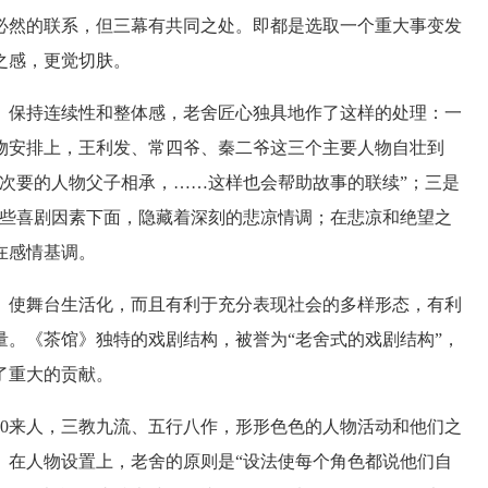
必然的联系，但三幕有共同之处。即都是选取一个重大事变发
之感，更觉切肤。
保持连续性和整体感，老舍匠心独具地作了这样的处理：一
物安排上，王利发、常四爷、秦二爷这三个主要人物自壮到
次要的人物父子相承，……这样也会帮助故事的联续”；三是
某些喜剧因素下面，隐藏着深刻的悲凉情调；在悲凉和绝望之
在感情基调。
使舞台生活化，而且有利于充分表现社会的多样形态，有利
。《茶馆》独特的戏剧结构，被誉为“老舍式的戏剧结构”，
了重大的贡献。
0来人，三教九流、五行八作，形形色色的人物活动和他们之
。在人物设置上，老舍的原则是“设法使每个角色都说他们自