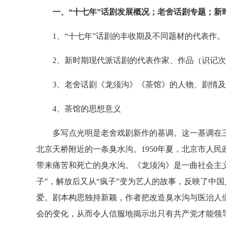
一、“十七年”话剧发展概况；老舍话剧专题；新
1、“十七年”话剧的丰收期及不同题材的代表作。
2、新时期现代派话剧的代表作家、作品（识记次
3、老舍话剧《龙须沟》《茶馆》的人物、剧情及
4、茶馆的思想意义
多写点光明是老舍戏剧新作的基调。这一基调在三
北京天桥附近的一条臭水沟。1950年夏，北京市人
带来痛苦和死亡的臭水沟。《龙须沟》是一曲社会主
子”，解放后又从“疯子”变为艺人的故事，反映了中
爱。剧本构思独持新颖，作者把改造臭水沟与医治人
会的变化，从而令人信服地揭示出只有共产党才能领