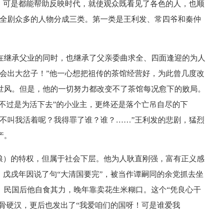
，可是都能帮助反映时代，就使观众既看见了各色的人，也顺
把全剧众多的人物分成三类。第一类是王利发、常四爷和秦仲
继承父业的同时，也继承了父亲委曲求全、四面逢迎的为人
会出大岔子！”他一心想把祖传的茶馆经营好，为此曾几度改
世风。但是，他的一切努力都改变不了茶馆每况愈下的败局。
“不过是为活下去”的小业主，更终还是落个亡吊自尽的下
不叫我活着呢？我得罪了谁？谁？……”王利发的悲剧，猛烈
产。
）的特权，但属于社会下层。他为人耿直刚强，富有正义感
。戊戌年因说了句“大清国要完”，被当作谭嗣同的余党抓去坐
。民国后他自食其力，晚年靠卖花生米糊口。这个“凭良心干
铁骨硬汉，更后也发出了“我爱咱们的国呀！可是谁爱我