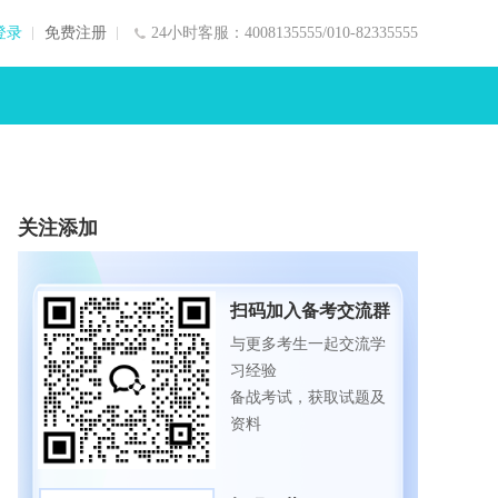
登录
免费注册
24小时客服：4008135555/010-82335555
关注添加
扫码加入备考交流群
与更多考生一起交流学
习经验
备战考试，获取试题及
资料