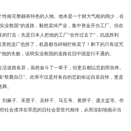
性格完整颇有特色的人物。他本是一个财大气粗的阔少，在
实业救国”的道路，毅然卖掉产业，集中资金开办工厂。但在
的打击：先是日本人把他的工厂“合作过去了”，抗战胜利
后竟然连厂也拆了，机器都当碎铜烂铁卖了！剩下的只有诅咒
”他的失败，说明实业救国的道路在旧中国是行不通的。
活道路各异，虽然奋斗了一辈子，但更后都以悲剧而告终。
“祭奠自己”。此举不仅是对各自的悲剧命运自哀自悼，更是
送葬。
刘麻子、宋恩子、吴样子、马五爷、黄胖子、庞太监等。作
这些社会渣滓在罪恶的旧社会里世代相传，从而深刻地揭示当