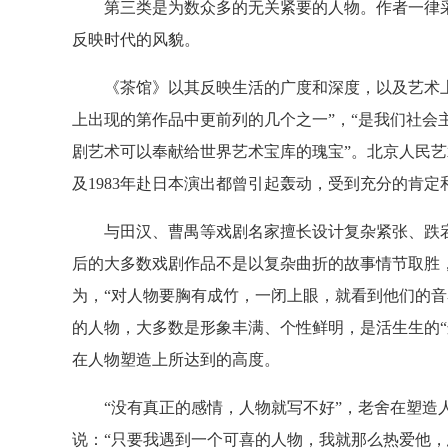
第三类是为数众多的无关紧要的人物。作者一律采
反映时代的风貌。
《茶馆》以其反映生活的广度和深度，以及艺术上
上出现的第作品中更前列的几个之一”，“是我们社会
剧艺术可以奉献给世界艺术宝库的瑰宝”。北京人民艺
及1983年赴日本演出都曾引起轰动，受到充分的肯
与田汉、曹禺等戏剧名家擅长设计复杂紧张、跌宕
后的大多数戏剧作品不是以复杂曲折的故事情节取胜
为，“对人物要胸有成竹，一闭上眼，就看到他们的音
的人物，大多数是形象丰满、个性鲜明，是活生生的“
在人物塑造上所达到的高度。
“没有真正的感情，人物就写不好”，老舍在塑造人
说：“只要我遇到一个可喜的人物，我就那么热爱他