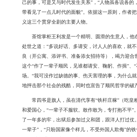
己的事，可是又与时代发生关系”，“人物虽各说各的
带看见了一点儿时代的面貌”。依据这一原则，作者
义这三个贯穿全剧的主要人物。
茶馆掌柜王利发是一个精明、圆滑的生意人，他在
处世之道：“多说好话、多请安，讨人人的喜欢，就不
良（开公寓、添评书、准备添女招待等），竭力迎合
这个“作了一辈子顺民，见谁都请安、鞠躬、作揖”、
场。“我可没作过缺德的事、伤天害理的事，为什么就
地抨击那个社会的残酷，同时也宣告了顺民哲学的破
常四爷是旗人，虽在清代享有“铁杆庄稼”（吃皇粮
和爱国心，“一辈子不服软。敢作敢为，专打抱不平”
了一年多的牢，出狱后参加过义和团，跟洋人打过仗
一辈子”，“只盼国家像个样儿，不受外国人欺侮”的