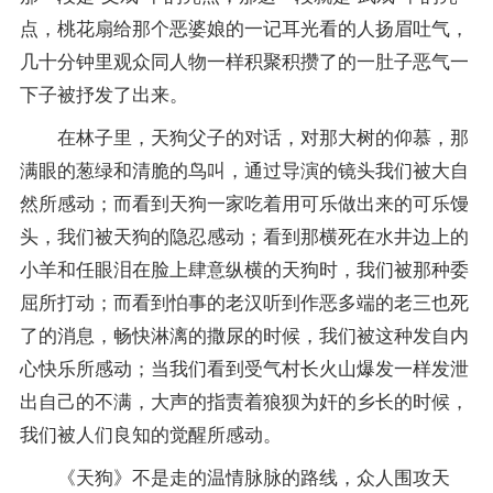
点，桃花扇给那个恶婆娘的一记耳光看的人扬眉吐气，
几十分钟里观众同人物一样积聚积攒了的一肚子恶气一
下子被抒发了出来。
在林子里，天狗父子的对话，对那大树的仰慕，那
满眼的葱绿和清脆的鸟叫，通过导演的镜头我们被大自
然所感动；而看到天狗一家吃着用可乐做出来的可乐馒
头，我们被天狗的隐忍感动；看到那横死在水井边上的
小羊和任眼泪在脸上肆意纵横的天狗时，我们被那种委
屈所打动；而看到怕事的老汉听到作恶多端的老三也死
了的消息，畅快淋漓的撒尿的时候，我们被这种发自内
心快乐所感动；当我们看到受气村长火山爆发一样发泄
出自己的不满，大声的指责着狼狈为奸的乡长的时候，
我们被人们良知的觉醒所感动。
《天狗》不是走的温情脉脉的路线，众人围攻天