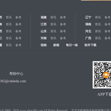
西
资讯
备考
福建
资讯
备考
辽宁
资讯
备考
南
资讯
备考
江西
资讯
备考
湖南
资讯
备考
西
资讯
备考
山东
资讯
备考
河北
资讯
备考
江
资讯
备考
河南
资讯
备考
广西
资讯
备考
疆
资讯
备考
指南
邮箱
每日一练
软件下载
帮助中心
o365@cdeledu.com
APP下
t
©
2000 -
2026
www.zikao365.com All Rights Reserved. 北京远程叁陆伍科技有限