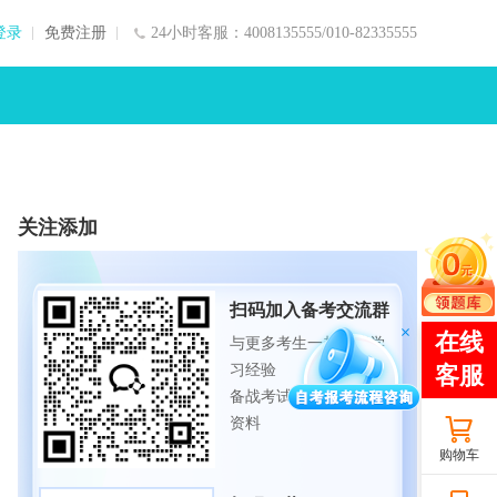
登录
免费注册
24小时客服：4008135555/010-82335555
关注添加
扫码加入备考交流群
与更多考生一起交流学
习经验
备战考试，获取试题及
资料
购物车