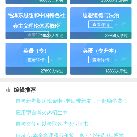
毛泽东思想和中国特色社
思想道德与法治
查看详情
会主义理论体系概论
查看详情
16523人学过
29956人学过
英语（专）
英语（专升本）
查看详情
查看详情
27896人学过
18866人学过
编辑推荐
自考新考期送现金啦~老朋带新友，一起赚学费！
应用型自考火热招生中
自考文凭可以考取这些职业证书！
自考专/本全套课程低价抢，多专业任选3年畅学