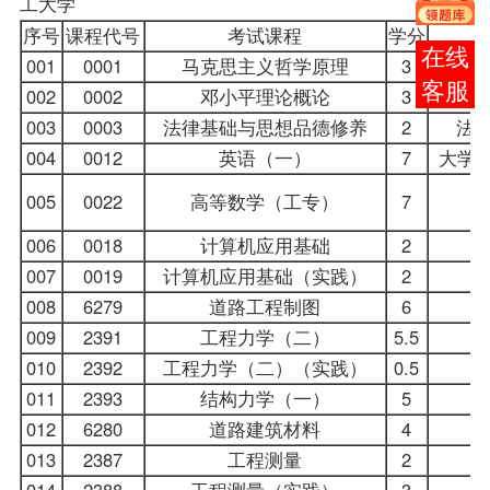
工大学
序号
课程
代号
考试课程
学分
在线
001
0001
马克思主义哲学原理
3
客服
002
0002
邓小平理论概论
3
003
0003
法律基础与思想品德修养
2
法
004
0012
英语（一）
7
大学英
005
0022
高等数学（工专）
7
006
0018
计算机应用基础
2
007
0019
计算机应用基础（实践）
2
008
6279
道路工程制图
6
009
2391
工程力学（二）
5.5
010
2392
工程力学（二）（实践）
0.5
011
2393
结构力学（一）
5
012
6280
道路建筑材料
4
013
2387
工程测量
2
014
2388
工程测量（实践）
3