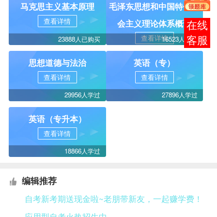
马克思主义基本原理
毛泽东思想和中国特色社
查看详情
会主义理论体系概论
在线
查看详情
23888人已购买
16523人学过
客服
思想道德与法治
英语（专）
查看详情
查看详情
29956人学过
27896人学过
英语（专升本）
查看详情
18866人学过
编辑推荐
自考新考期送现金啦~老朋带新友，一起赚学费！
应用型自考火热招生中