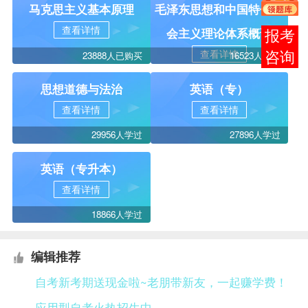
马克思主义基本原理
毛泽东思想和中国特色社
查看详情
会主义理论体系概论
报考
查看详情
23888人已购买
16523人学过
咨询
思想道德与法治
英语（专）
查看详情
查看详情
29956人学过
27896人学过
英语（专升本）
查看详情
18866人学过
编辑推荐
自考新考期送现金啦~老朋带新友，一起赚学费！
应用型自考火热招生中