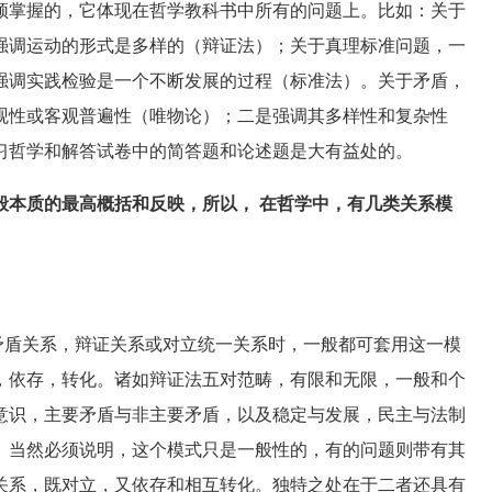
掌握的，它体现在哲学教科书中所有的问题上。比如：关于
强调运动的形式是多样的（辩证法）；关于真理标准问题，一
强调实践检验是一个不断发展的过程（标准法）。关于矛盾，
观性或客观普遍性（唯物论）；二是强调其多样性和复杂性
习哲学和解答试卷中的简答题和论述题是大有益处的。
般本质的最高概括和反映，所以， 在哲学中，有几类关系模
盾关系，辩证关系或对立统一关系时，一般都可套用这一模
，依存，转化。诸如辩证法五对范畴，有限和无限，一般和个
意识，主要矛盾与非主要矛盾，以及稳定与发展，民主与法制
。当然必须说明，这个模式只是一般性的，有的问题则带有其
关系，既对立，又依存和相互转化。独特之处在于二者还具有