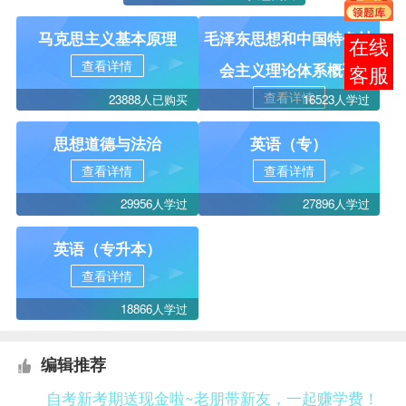
马克思主义基本原理
毛泽东思想和中国特色社
在线
查看详情
会主义理论体系概论
客服
查看详情
23888人已购买
16523人学过
思想道德与法治
英语（专）
查看详情
查看详情
29956人学过
27896人学过
英语（专升本）
查看详情
18866人学过
编辑推荐
自考新考期送现金啦~老朋带新友，一起赚学费！