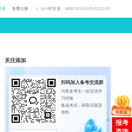
登录
免费注册
24小时客服：4008135555/010-82335555
关注添加
扫码加入备考交流群
与更多考生一起交流学
习经验
备战考试，获取试题及
资料