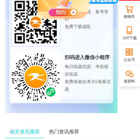
扫码下载APP
海量历年试题、备考资
购物车
料
免费下载领取
APP下载
扫码进入微信小程序
公众号
每日练题巩固、考前模
拟实战
领资料
免费体验自考365海量试
题
相关资讯推荐
热门资讯推荐