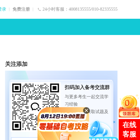
登录
免费注册
24小时客服：4008135555/010-82335555
关注添加
扫码加入备考交流群
与更多考生一起交流学
习经验
备战考试，获取试题及
资料