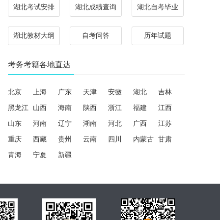
湖北考试安排
湖北成绩查询
湖北自考毕业
湖北教材大纲
自考问答
历年试题
考务考籍各地直达
北京
上海
广东
天津
安徽
湖北
吉林
黑龙江
山西
海南
陕西
浙江
福建
江西
山东
河南
辽宁
湖南
河北
广西
江苏
重庆
西藏
贵州
云南
四川
内蒙古
甘肃
青海
宁夏
新疆