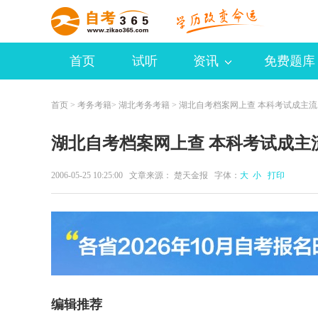
首页
试听
资讯
免费题库
首页
>
考务考籍
>
湖北考务考籍
> 湖北自考档案网上查 本科考试成主流
湖北自考档案网上查 本科考试成主
2006-05-25 10:25:00 文章来源： 楚天金报 字体：
大
小
打印
编辑推荐