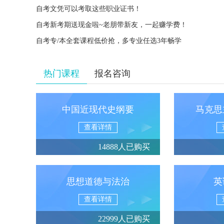
自考文凭可以考取这些职业证书！
自考新考期送现金啦~老朋带新友，一起赚学费！
自考专/本全套课程低价抢，多专业任选3年畅学
热门课程
报名咨询
中国近现代史纲要
马克思
查看详情
14888人已购买
思想道德与法治
英
查看详情
22999人已购买