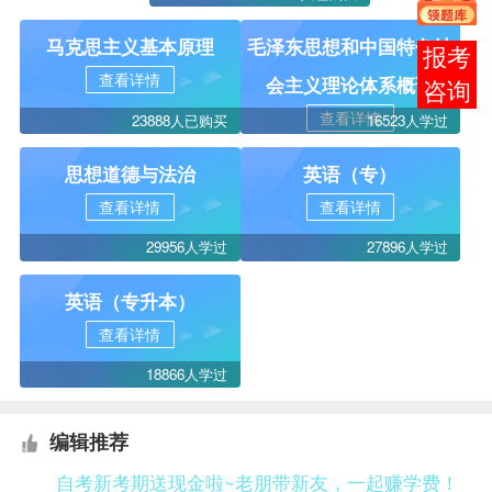
马克思主义基本原理
毛泽东思想和中国特色社
在线
查看详情
会主义理论体系概论
客服
查看详情
23888人已购买
16523人学过
思想道德与法治
英语（专）
查看详情
查看详情
29956人学过
27896人学过
英语（专升本）
查看详情
18866人学过
编辑推荐
自考新考期送现金啦~老朋带新友，一起赚学费！