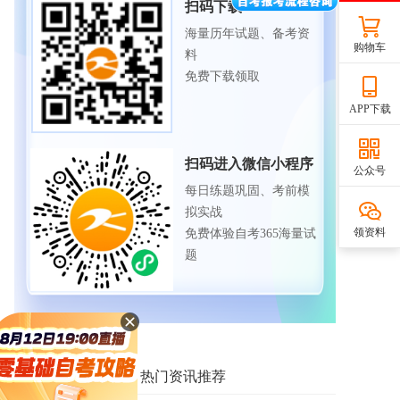
扫码下载APP
海量历年试题、备考资
购物车
料
免费下载领取
APP下载
扫码进入微信小程序
公众号
每日练题巩固、考前模
拟实战
领资料
免费体验自考365海量试
题
相关资讯推荐
热门资讯推荐