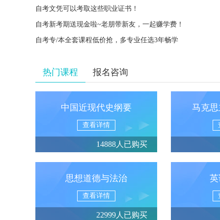
自考文凭可以考取这些职业证书！
自考新考期送现金啦~老朋带新友，一起赚学费！
自考专/本全套课程低价抢，多专业任选3年畅学
热门课程
报名咨询
中国近现代史纲要
马克思
查看详情
14888人已购买
思想道德与法治
英
查看详情
22999人已购买