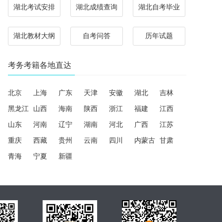
湖北考试安排
湖北成绩查询
湖北自考毕业
湖北教材大纲
自考问答
历年试题
考务考籍各地直达
北京
上海
广东
天津
安徽
湖北
吉林
黑龙江
山西
海南
陕西
浙江
福建
江西
山东
河南
辽宁
湖南
河北
广西
江苏
重庆
西藏
贵州
云南
四川
内蒙古
甘肃
青海
宁夏
新疆