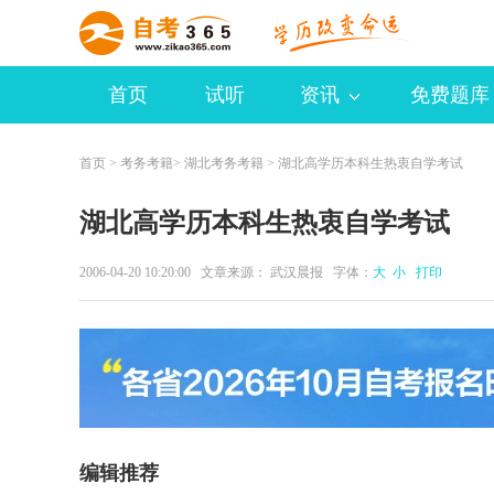
首页
试听
资讯
免费题库
首页
>
考务考籍
>
湖北考务考籍
> 湖北高学历本科生热衷自学考试
湖北高学历本科生热衷自学考试
2006-04-20 10:20:00 文章来源： 武汉晨报 字体：
大
小
打印
编辑推荐