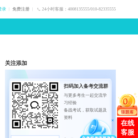
登录
免费注册
24小时客服：4008135555/010-82335555
关注添加
扫码加入备考交流群
与更多考生一起交流学
习经验
备战考试，获取试题及
资料