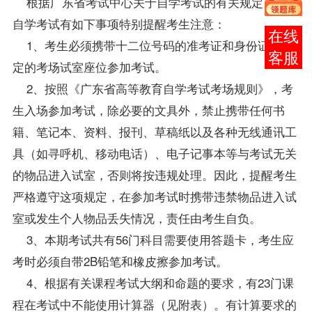
根据广东省考试中心关于自学考试的有关规定，本次
自学考试有如下事项特别提醒考生注意：
在线
1、考生必须携带十二位号码的
准考证
和身份证到指
客服
定的考场试室座位参加考试。
2、按照《广东省高等教育自学考试考场规则》，考
生入场参加考试，除必要的文具外，禁止携带任何书
籍、
笔记
本、资料、报刊、草稿纸以及各种无线通讯工
具（如寻呼机、移动电话）、电子记事本等与考试无关
的物品进入试室，否则将按违规处理。因此，提醒考生
严格遵守这项规定，在参加考试时携带违禁物品进入试
室或发生个人物品丢失情况，责任由考生自负。
3、本期考试共有56门科目需要使用答题卡，考生应
考时必须自带2B铅笔和橡皮擦参加考试。
4、根据有关
课程
考试大纲和命题的要求，有23门课
程在考试中不能使用计算器（见附表）。有计算要求的