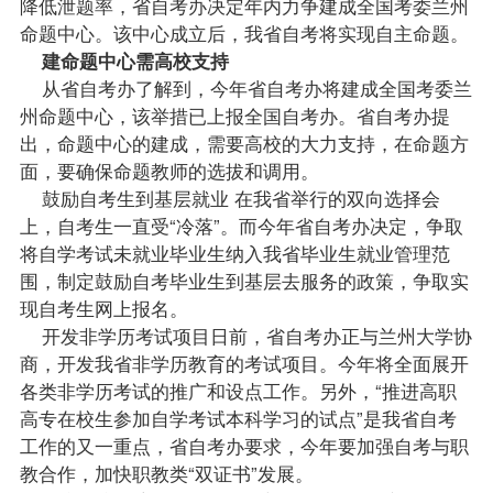
降低泄题率，省自考办决定年内力争建成全国考委兰州
命题中心。该中心成立后，我省自考将实现自主命题。
建命题中心需高校支持
从省自考办了解到，今年省自考办将建成全国考委兰
州命题中心，该举措已上报全国自考办。省自考办提
出，命题中心的建成，需要高校的大力支持，在命题方
面，要确保命题教师的选拔和调用。
鼓励自考生到基层就业 在我省举行的双向选择会
上，自考生一直受“冷落”。而今年省自考办决定，争取
将自学考试未就业
毕业生
纳入我省毕业生就业管理范
围，制定鼓励自考毕业生到基层去服务的政策，争取实
现自考生网上
报名
。
开发非学历考试项目日前，省自考办正与兰州大学协
商，开发我省非学历教育的考试项目。今年将全面展开
各类非学历考试的推广和设点工作。另外，“推进高职
高专在校生参加自学考试本科学习的试点”是我省自考
工作的又一重点，省自考办要求，今年要加强自考与职
教合作，加快职教类“双证书”发展。