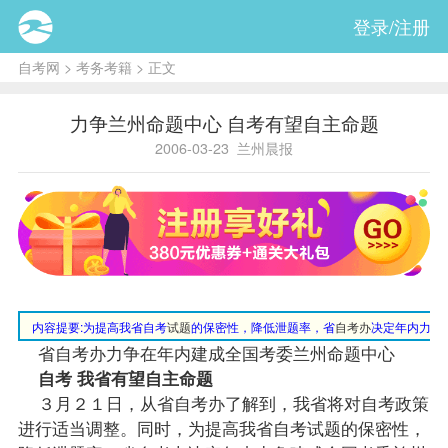
登录/注册
自考网
>
考务考籍
> 正文
力争兰州命题中心 自考有望自主命题
2006-03-23
兰州晨报
内容提要:
为提高我省自考
试题
的保密性，降低泄题率，省
自考办
决定年内力争
省自考办力争在年内建成全国考委兰州命题中心
自考 我省有望自主命题
３月２１日，从省自考办了解到，我省将对自考
政策
进行适当调整。同时，为提高我省自考试题的保密性，