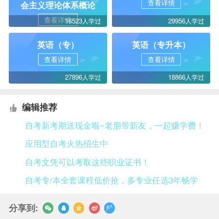
查看详情
会主义理论体系概论
查看详情
16523人学过
29956人学过
英语（专）
英语（专升本）
查看详情
查看详情
27896人学过
18866人学过
编辑推荐
自考新考期送现金啦~老朋带新友，一起赚学费！
应用型自考火热招生中
自考文凭可以考取这些职业证书！
自考专/本全套课程低价抢，多专业任选3年畅学
分享到: