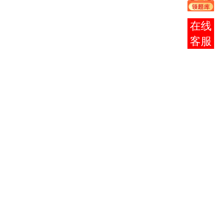
子信
息应
在线
用教
客服
育培
训中
心负
责。
社会
考生
也可
以
报
名
参
加下
列证
书考
试，
没有