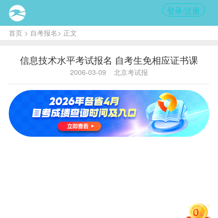
登录/注册
首页
>
自考报名
> 正文
信息技术水平考试报名 自考生免相应证书课
2006-03-09
北京考试报
内
容提
要:
北京
地区
具体
报名
工作
由北
京电