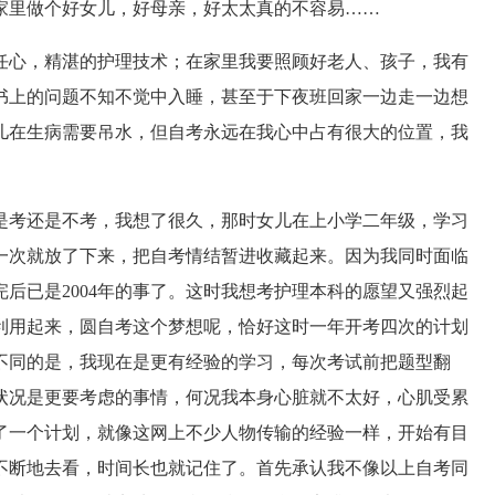
家里做个好女儿，好母亲，好太太真的不容易……
心，精湛的护理技术；在家里我要照顾好老人、孩子，我有
书上的问题不知不觉中入睡，甚至于下夜班回家一边走一边想
儿在生病需要吊水，但自考永远在我心中占有很大的位置，我
考还是不考，我想了很久，那时女儿在上小学二年级，学习
一次就放了下来，把自考情结暂进收藏起来。因为我同时面临
后已是2004年的事了。这时我想考护理本科的愿望又强烈起
利用起来，圆自考这个梦想呢，恰好这时一年开考四次的计划
不同的是，我现在是更有经验的学习，每次考试前把题型翻
状况是更要考虑的事情，何况我本身心脏就不太好，心肌受累
了一个计划，就像这网上不少人物传输的经验一样，开始有目
不断地去看，时间长也就记住了。首先承认我不像以上自考同