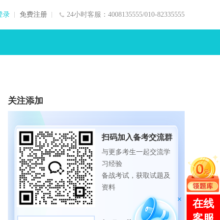
登录
免费注册
24小时客服：4008135555/010-82335555
关注添加
扫码加入备考交流群
与更多考生一起交流学
习经验
备战考试，获取试题及
资料