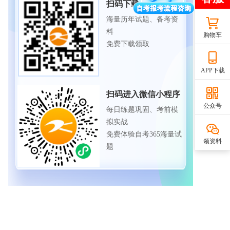
扫码下载APP
海量历年试题、备考资
料
购物车
免费下载领取
APP下载
扫码进入微信小程序
公众号
每日练题巩固、考前模
拟实战
免费体验自考365海量试
领资料
题