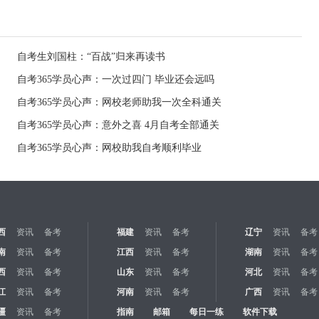
自考生刘国柱：“百战”归来再读书
自考365学员心声：一次过四门 毕业还会远吗
自考365学员心声：网校老师助我一次全科通关
自考365学员心声：意外之喜 4月自考全部通关
自考365学员心声：网校助我自考顺利毕业
西
资讯
备考
福建
资讯
备考
辽宁
资讯
备考
南
资讯
备考
江西
资讯
备考
湖南
资讯
备考
西
资讯
备考
山东
资讯
备考
河北
资讯
备考
江
资讯
备考
河南
资讯
备考
广西
资讯
备考
疆
资讯
备考
指南
邮箱
每日一练
软件下载