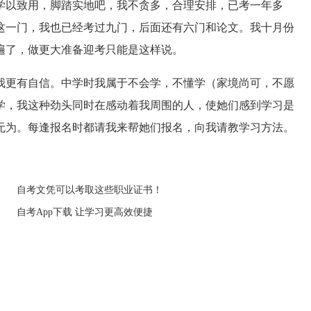
学以致用，脚踏实地吧，我不贪多，合理安排，已考一年多
这一门，我也已经考过九门，后面还有六门和论文。我十月份
遍了，做更大准备迎考只能是这样说。
更有自信。中学时我属于不会学，不懂学（家境尚可，不愿
学，我这种劲头同时在感动着我周围的人，使她们感到学习是
无为。每逢报名时都请我来帮她们报名，向我请教学习方法。
自考文凭可以考取这些职业证书！
自考App下载 让学习更高效便捷