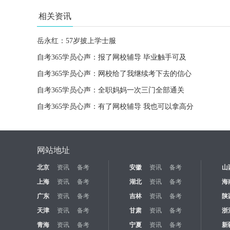
相关资讯
岳永红：57岁披上学士服
自考365学员心声：报了网校辅导 毕业触手可及
自考365学员心声：网校给了我继续考下去的信心
自考365学员心声：全职妈妈一次三门全部通关
自考365学员心声：有了网校辅导 我也可以拿高分
网站地址
北京
资讯
备考
安徽
资讯
备考
山
上海
资讯
备考
湖北
资讯
备考
海
广东
资讯
备考
吉林
资讯
备考
陕
天津
资讯
备考
甘肃
资讯
备考
浙
青海
资讯
备考
宁夏
资讯
备考
新