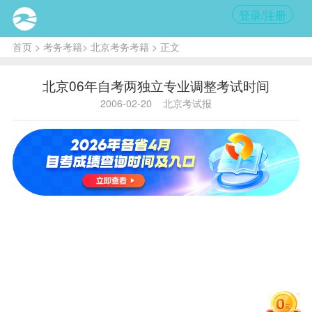
登录/注册
首页
>
考务考籍
>
北京考务考籍
> 正文
北京06年自考两独立专业调整考试时间
2006-02-20
北京考试报
内容提
要:
调查与
分析专业
（独立本
科段），
共涉及3门
课程
考试
时间的变
化，均由
原来安排