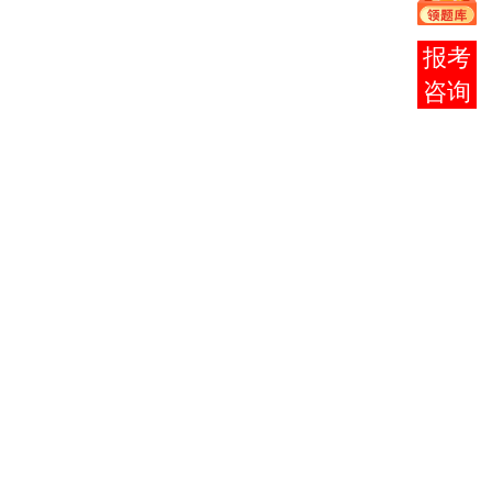
在10月份
考试，改
报考
为在5月份
咨询
考试，10
月份将不
再安排这3
门课程考
试。《
会
计制度设
计
》（课
程代码
00162），
考试时间
由原来的
2006年10
月29日调
整为2006