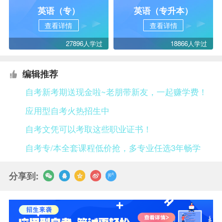
英语（专）
英语（专升本）
查看详情
查看详情
27896人学过
18866人学过
编辑推荐
自考新考期送现金啦~老朋带新友，一起赚学费！
应用型自考火热招生中
自考文凭可以考取这些职业证书！
自考专/本全套课程低价抢，多专业任选3年畅学
分享到: