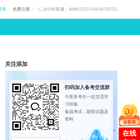
登录
免费注册
24小时客服：4008135555/010-82335555
关注添加
扫码加入备考交流群
与更多考生一起交流学
习经验
备战考试，获取试题及
资料