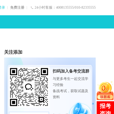
登录
免费注册
24小时客服：4008135555/010-82335555
关注添加
扫码加入备考交流群
与更多考生一起交流学
习经验
备战考试，获取试题及
资料