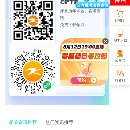
扫码下载APP
海量历年试题、备考资
料
购物车
免费下载领取
APP下载
扫码进入微信小程序
公众号
每日练题巩固、考前模
拟实战
免费体验自考365海量试
领资料
题
相关资讯推荐
热门资讯推荐