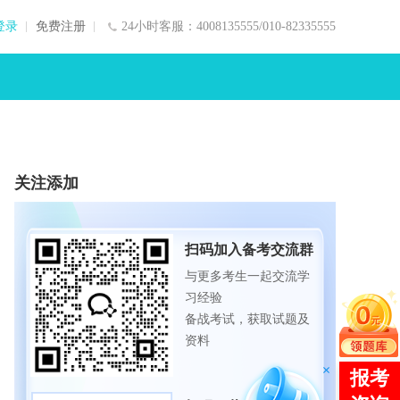
登录
免费注册
24小时客服：4008135555/010-82335555
关注添加
扫码加入备考交流群
与更多考生一起交流学
习经验
备战考试，获取试题及
资料