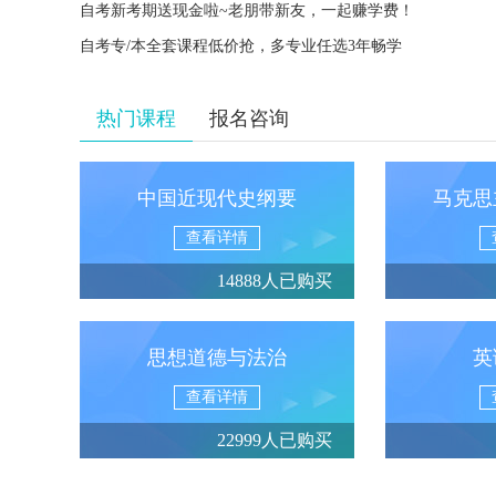
自考新考期送现金啦~老朋带新友，一起赚学费！
自考专/本全套课程低价抢，多专业任选3年畅学
热门课程
报名咨询
中国近现代史纲要
马克思
查看详情
14888人已购买
思想道德与法治
英
查看详情
22999人已购买