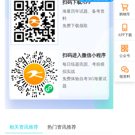
扫码下载APP
海量历年试题、备考资
购物车
料
免费下载领取
APP下载
扫码进入微信小程序
公众号
每日练题巩固、考前模
拟实战
领资料
免费体验自考365海量试
题
相关资讯推荐
热门资讯推荐