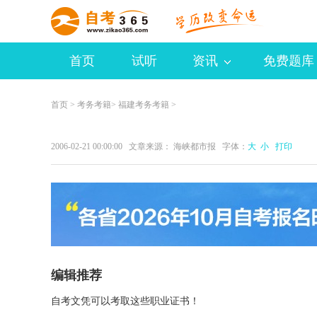
首页
试听
资讯
免费题库
首页
>
考务考籍
>
福建考务考籍
>
2006-02-21 00:00:00 文章来源： 海峡都市报 字体：
大
小
打印
编辑推荐
自考文凭可以考取这些职业证书！