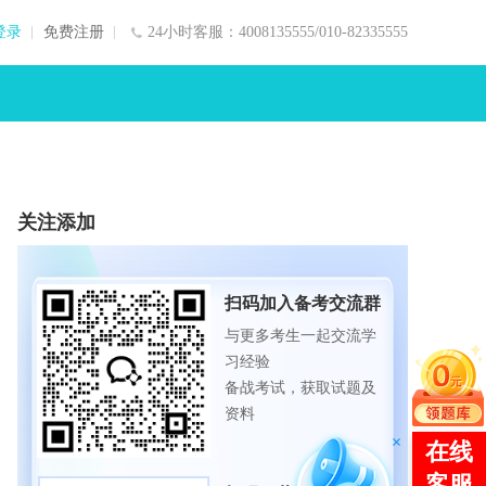
登录
免费注册
24小时客服：4008135555/010-82335555
关注添加
扫码加入备考交流群
与更多考生一起交流学
习经验
备战考试，获取试题及
资料