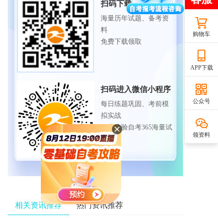
扫码下载APP
海量历年试题、备考资
料
购物车
免费下载领取
APP下载
扫码进入微信小程序
公众号
每日练题巩固、考前模
拟实战
免费体验自考365海量试
领资料
题
相关资讯推荐
热门资讯推荐