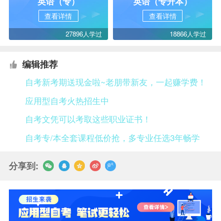
英语（专）
英语（专升本）
查看详情
查看详情
27896人学过
18866人学过
编辑推荐
自考新考期送现金啦~老朋带新友，一起赚学费！
应用型自考火热招生中
自考文凭可以考取这些职业证书！
自考专/本全套课程低价抢，多专业任选3年畅学
分享到: