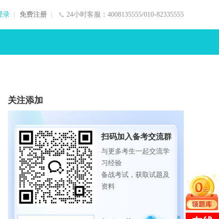
登录
免费注册
24小时客服：4008135555/010-82335555
关注添加
扫码加入备考交流群
与更多考生一起交流学
习经验
备战考试，获取试题及
资料