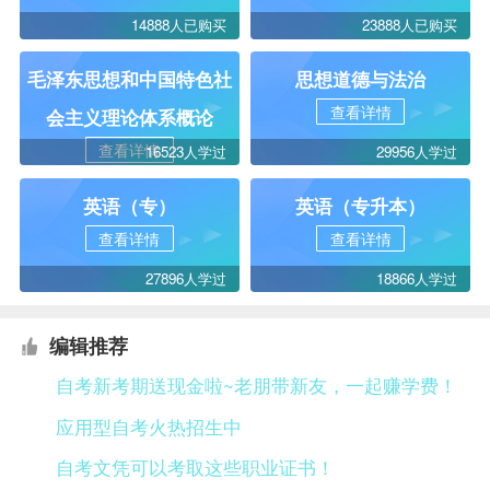
14888人已购买
23888人已购买
毛泽东思想和中国特色社
思想道德与法治
查看详情
会主义理论体系概论
查看详情
16523人学过
29956人学过
英语（专）
英语（专升本）
查看详情
查看详情
27896人学过
18866人学过
编辑推荐
自考新考期送现金啦~老朋带新友，一起赚学费！
应用型自考火热招生中
自考文凭可以考取这些职业证书！