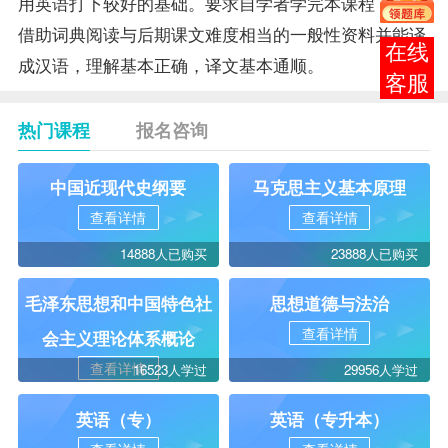
用英语打下较好的基础。要求自学者学完本课程，应能
借助词典阅读与后期课文难度相当的一般性资料并能译
在线
成汉语，理解基本正确，译文基本通顺。
客服
热门课程
报名咨询
中国近现代史纲要
马克思主义基本原理
查看详情
查看详情
14888人已购买
23888人已购买
毛泽东思想和中国特色社
思想道德与法治
查看详情
会主义理论体系概论
查看详情
16523人学过
29956人学过
英语（专）
英语（专升本）