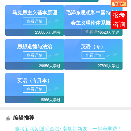
马克思主义基本原理
毛泽东思想和中国特色社
在线
查看详情
会主义理论体系概论
客服
查看详情
23888人已购买
16523人学过
思想道德与法治
英语（专）
查看详情
查看详情
29956人学过
27896人学过
英语（专升本）
查看详情
18866人学过
编辑推荐
自考新考期送现金啦~老朋带新友，一起赚学费！