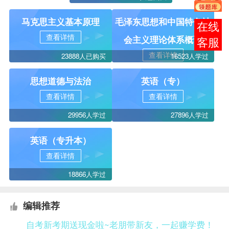
马克思主义基本原理
毛泽东思想和中国特色社
在线
查看详情
会主义理论体系概论
客服
查看详情
23888人已购买
16523人学过
思想道德与法治
英语（专）
查看详情
查看详情
29956人学过
27896人学过
英语（专升本）
查看详情
18866人学过
编辑推荐
自考新考期送现金啦~老朋带新友，一起赚学费！