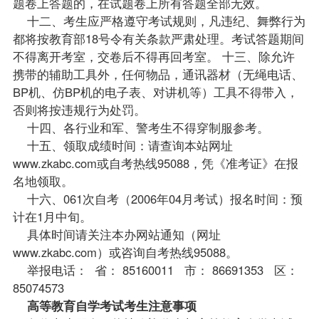
题卷上答题的，在
试题
卷上所有答题全部无效。
十二、考生应严格遵守考试规则，凡违纪、舞弊行为
都将按教育部18号令有关条款严肃处理。考试答题期间
不得离开考室，交卷后不得再回考室。 十三、除允许
携带的辅助工具外，任何物品，通讯器材（无绳电话、
BP机、仿BP机的电子表、对讲机等）工具不得带入，
否则将按违规行为处罚。
十四、各行业和军、警考生不得穿制服参考。
十五、领取
成绩
时间：请查询本站网址
www.zkabc.com
或自考热线95088，凭《准考证》在
报
名
地领取。
十六、061次自考（2006年04月考试）报名时间：预
计在1月中旬。
具体时间请关注本办网站通知（网址
www.zkabc.com
）或咨询自考热线95088。
举报电话： 省： 85160011 市： 86691353 区：
85074573
高等教育自学考试考生注意事项