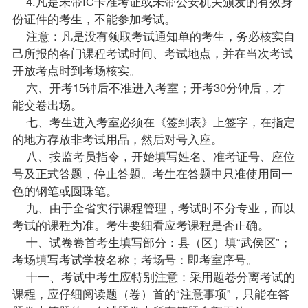
4.凡是未带IC卡准考证或未带公安机关颁发的有效身
份证件的考生，不能参加考试。
注意：凡是没有领取考试通知单的考生，务必核实自
己所报的各门
课程
考试时间、考试地点，并在当次考试
开放考点时到考场核实。
六、开考15钟后不准进入考室；开考30分钟后，才
能交卷出场。
七、考生进入考室必须在《签到表》上签字，在指定
的地方存放非考试用品，然后对号入座。
八、按监考员指令，开始填写姓名、准考证号、座位
号及正式答题，停止答题。考生在答题中只准使用同一
色的钢笔或圆珠笔。
九、由于全省实行课程管理，考试时不分专业，而以
考试的课程为准。考生要细看应考课程是否正确。
十、试卷卷首考生填写部分：县（区）填“武侯区”；
考场填写考试学校名称；考场号：即考室序号。
十一、考试中考生应特别注意：采用题卷分离考试的
课程，应仔细阅读题（卷）首的“注意事项”，只能在答