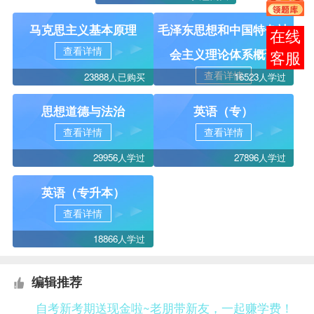
马克思主义基本原理
毛泽东思想和中国特色社
报考
查看详情
会主义理论体系概论
咨询
查看详情
23888人已购买
16523人学过
思想道德与法治
英语（专）
查看详情
查看详情
29956人学过
27896人学过
英语（专升本）
查看详情
18866人学过
编辑推荐
自考新考期送现金啦~老朋带新友，一起赚学费！