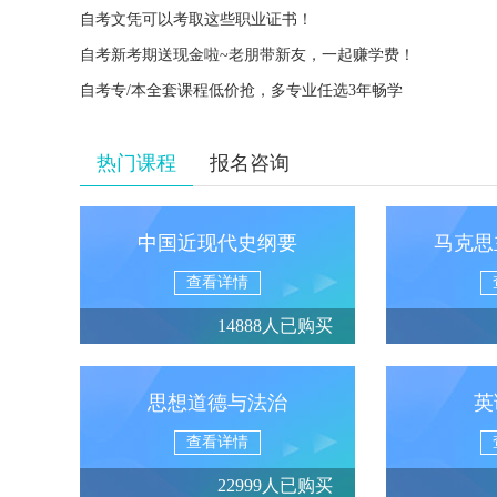
自考文凭可以考取这些职业证书！
自考新考期送现金啦~老朋带新友，一起赚学费！
自考专/本全套课程低价抢，多专业任选3年畅学
热门课程
报名咨询
中国近现代史纲要
马克思
查看详情
14888人已购买
思想道德与法治
英
查看详情
22999人已购买