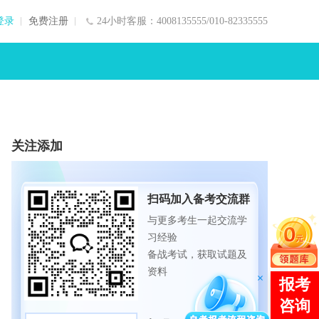
登录
免费注册
24小时客服：4008135555/010-82335555
关注添加
扫码加入备考交流群
与更多考生一起交流学
习经验
备战考试，获取试题及
资料