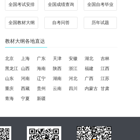
全国考试安排
全国成绩查询
全国自考毕业
全国教材大纲
自考问答
历年试题
教材大纲各地直达
北京
上海
广东
天津
安徽
湖北
吉林
黑龙江
山西
海南
陕西
浙江
福建
江西
山东
河南
辽宁
湖南
河北
广西
江苏
重庆
西藏
贵州
云南
四川
内蒙古
甘肃
青海
宁夏
新疆