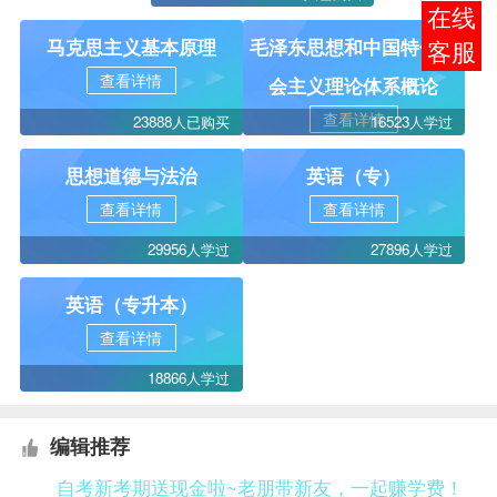
报考
马克思主义基本原理
毛泽东思想和中国特色社
咨询
查看详情
会主义理论体系概论
查看详情
23888人已购买
16523人学过
思想道德与法治
英语（专）
查看详情
查看详情
29956人学过
27896人学过
英语（专升本）
查看详情
18866人学过
编辑推荐
自考新考期送现金啦~老朋带新友，一起赚学费！