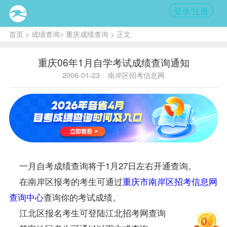
登录/注册
首页
>
成绩查询
>
重庆成绩查询
> 正文
重庆06年1月自学考试成绩查询通知
2006-01-23
南岸区招考信息网
一月
自考成绩查询
将于1月27日左右开通查询。
在南岸区
报考
的考生可通过
重庆市南岸区招考信息网
查询中心
查询你的考试
成绩
。
江北区
报名
考生可登陆江北招考网查询