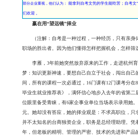
能拿到自考文凭的学生能吃苦；
自考文
部分企业重视，他们认为：
们欢迎 。
赢在用“望远镜”择业
（注解：自考是一种过程，一种经历，只有亲身体
职场的胜出者。因为他们懂得怎样把握机会，怎样筛
李雁，3年前她突然放弃原来的工作，走进杭州育
梦：知识更新神速，要想自己自立于社会，闯出自己
间，所有的课程一次必通过，16门课有12门课考分在
毕业生就业推荐表》，满怀信心地步入去年的省第二
位眼里备受青睐，有6家企事业单位当场表示录用她
元。她却没有答应，她的择业观是：不求高职位，只
并不太知名的台商独资企业，职务是总经理助理。凭
年，但老板的精明、管理的严密、技术的先进和产品