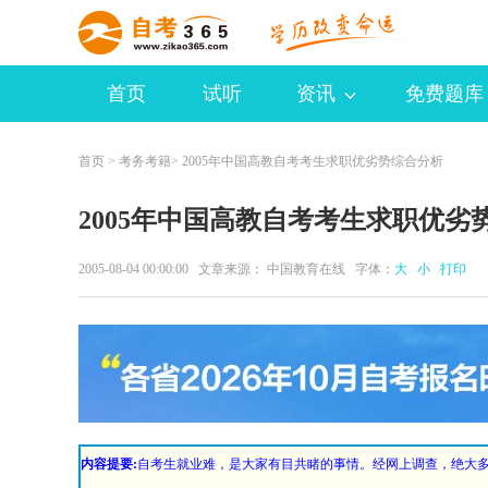
首页
试听
资讯
免费题库
首页
>
考务考籍
> 2005年中国高教自考考生求职优劣势综合分析
2005年中国高教自考考生求职优劣
2005-08-04 00:00:00 文章来源： 中国教育在线 字体：
大
小
打印
内容提要:
自考生就业难，是大家有目共睹的事情。经网上调查，绝大