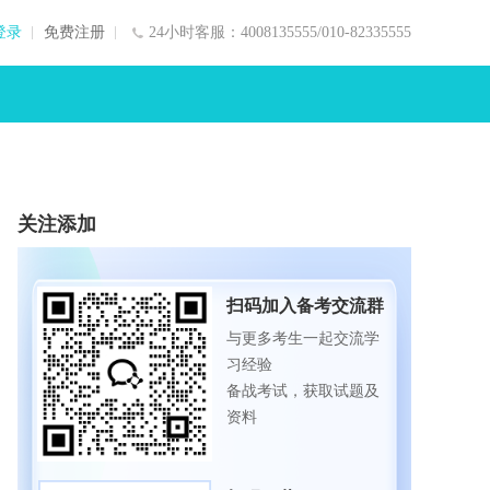
登录
免费注册
24小时客服：4008135555/010-82335555
关注添加
扫码加入备考交流群
与更多考生一起交流学
习经验
备战考试，获取试题及
资料