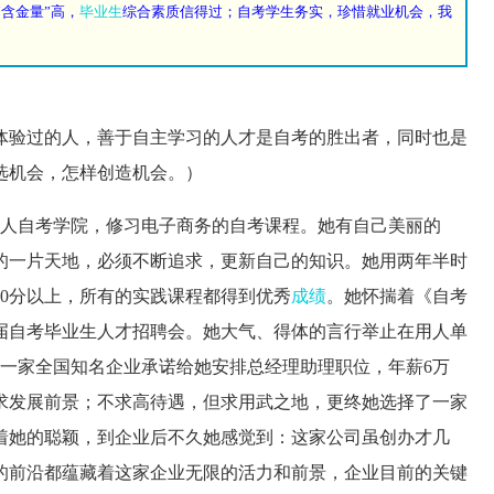
“含金量”高，
毕业生
综合素质信得过；
自考学生务实，珍惜就业机会，我
验过的人，善于自主学习的人才是自考的胜出者，同时也是
选机会，怎样创造机会。）
人自考学院，修习电子商务的自考课程。她有自己美丽的
的一片天地，必须不断追求，更新自己的知识。她用两年半时
80分以上，所有的实践课程都得到优秀
成绩
。她怀揣着《自考
届自考毕业生人才招聘会。她大气、得体的言行举止在用人单
。一家全国知名企业承诺给她安排总经理助理职位，年薪6万
求发展前景；不求高待遇，但求用武之地，更终她选择了一家
着她的聪颖，到企业后不久她感觉到：这家公司虽创办才几
的前沿都蕴藏着这家企业无限的活力和前景，企业目前的关键