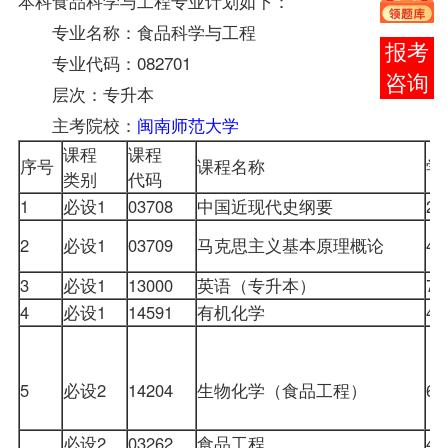
本科食品科学与工程专业计划如下：
专业名称：食品科学与工程
在线
专业代码：082701
客服
层次：专升本
主考院校：
闽南师范大学
课程
课程
序号
课程名称
学
类别
代码
1
必设1
03708
中国近现代史纲要
2
2
必设1
03709
马克思主义基本原理概论
4
3
必设1
13000
英语（专升本）
7
4
必设1
14591
有机化学
4
5
必设2
14204
生物化学（食品工程）
6
必设2
03262
食品工程
4