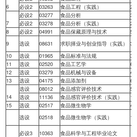
6
必设2
03263
食品工程（实践）
2
必设2
03277
食品分析
3
7
必设2
03278
食品分析（实践）
2
8
必设2
04991
食品保藏原理与技术
5
9
选设
08631
求职择业与创业指导（实践）
3
10
选设
01965
食品标准与法规
3
11
选设
02520
食品工艺学
6
12
选设
03279
食品机械与设备
4
13
选设
04175
食品添加剂
6
选设
08012
食品感官评价技术
5
14
选设
11136
食品感官评价技术（实践）
1
15
选设
02517
食品微生物学
4
选设
02518
食品微生物学（实践）
1
必设3
10363
食品科学与工程毕业论文