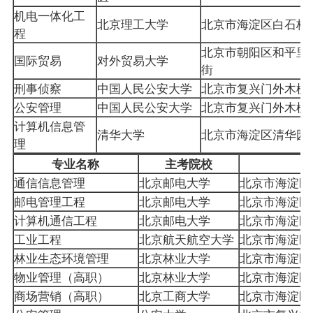
机电一体化工
北京理工大学
北京市海淀区白石桥
程
北京市朝阳区和平里
国际贸易
对外贸易大学
街
刑事侦察
中国人民公安大学
北京市复兴门外木樨
公安管理
中国人民公安大学
北京市复兴门外木樨
计算机信息管
清华大学
北京市海淀区清华园
理
专业名称
主考院校
通信信息管理
北京邮电大学
北京市海淀区
邮电管理工程
北京邮电大学
北京市海淀区
计算机通信工程
北京邮电大学
北京市海淀区
工业工程
北京航天航空大学
北京市海淀区
林业生态环境管理
北京林业大学
北京市海淀区
物业管理（高职）
北京林业大学
北京市海淀区
商场营销（高职）
北京工商大学
北京市海淀区