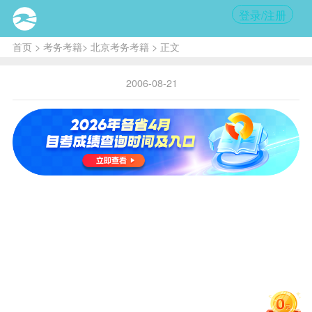
登录/注册
首页
>
考务考籍
>
北京考务考籍
> 正文
2006-08-21
主
专业
考
地
电话
邮编
传真
名称
院
址
校
北
京
市
中
海
国
淀
经济
人
010-
010-
区
100872
学
民
62515217
62515217
海
大