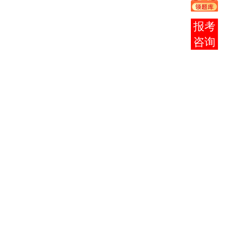
淀
学
路
39
在线
号
客服
北
京
市
中
海
国
档案
淀
人
010-
010-
学
区
100872
民
62515217
62515217
（B）
海
大
淀
学
路
39
号
北
京
市