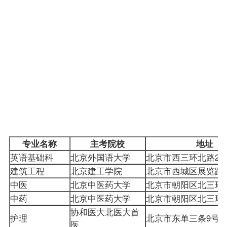
京
市
中
海
国际
央
淀
金融
财
区
010-
010-
计算
100081
经
学
62288318
62288318
机管
大
院
理
学
南
路
39
号
专业名称
主考院校
地址
英语基础科
北京外国语大学
北京市西三环北路2
建筑工程
北京建工学院
北京市西城区展览路
中医
北京中医药大学
北京市朝阳区北三环东
中药
北京中医药大学
北京市朝阳区北三环东
协和医大北医大首
护理
北京市东单三条9号
医