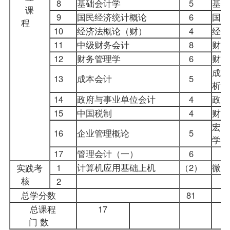
8
基础会计学
5
基
课
9
国民经济统计概论
6
国
程
10
经济法概论（财）
4
经
11
中级财务会计
8
财务
12
财务管理学
6
财务
成本
13
成本会计
5
析
14
政府与事业单位会计
4
政
15
中国税制
4
财
宏观
16
企业管理概论
5
学
17
管理会计（一）
6
1
计算机应用基础上机
（2）
微
实践考
核
2
总学分数
81
总课程
17
门 数