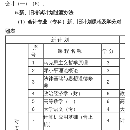
会计（一）（6）。
5.新、旧考试计划过渡办法
（1）
会计专业（专科）
新、旧计划课程及学分对
照表
新 计 划
序
课 程 名 称
学 分
号
1
马克思主义哲学原理
3
2
邓小平理论概论
3
法律基础与思想道德修
3
2
养
4
政治经济学（财）
6
政
5
高等数学（一）
6
高
6
大学语文（专）
4
大
计算机应用基础（含上
7
4
计
对
机）
应