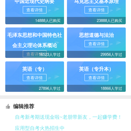
中国近现代史纲要
马克思主义基本原理
查看详情
查看详情
14888人已购买
23888人已购买
毛泽东思想和中国特色社
思想道德与法治
查看详情
会主义理论体系概论
查看详情
16523人学过
29956人学过
英语（专）
英语（专升本）
查看详情
查看详情
27896人学过
18866人学过
编辑推荐
自考新考期送现金啦~老朋带新友，一起赚学费！
应用型自考火热招生中