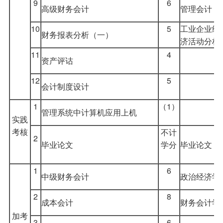
9
6
高级财务会计
管理会计
10
5
工业企业经
财务报表分析（一）
济活动分析
11
4
资产评诂
12
5
会计制度设计
1
（1）
管理系统中计算机应用上机
实践
考核
不计
2
毕业论文
学分
毕业论文
1
6
中级财务会计
政治经济学
2
8
成本会计
财务会计学
加考
3
6