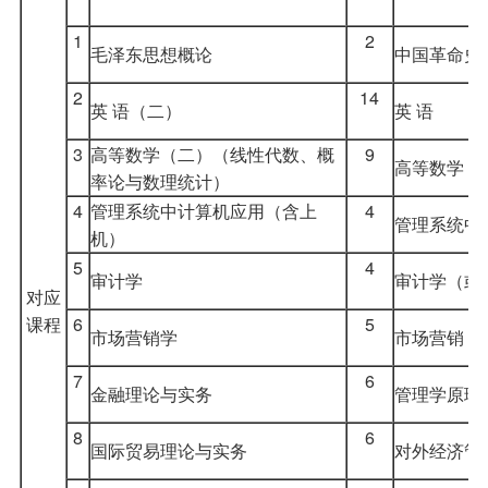
1
2
毛泽东思想概论
中国革命史
2
14
英 语（二）
英 语
3
高等数学（二）（线性代数、概
9
高等数学（
率论与数理统计）
4
管理系统中计算机应用（含上
4
管理系统中
机）
5
4
审计学
审计学（或
对
应
课
程
6
5
市场营销学
市场营销（
7
6
金融理论与实务
管理学原理
8
6
国际贸易理论与实务
对外经济管