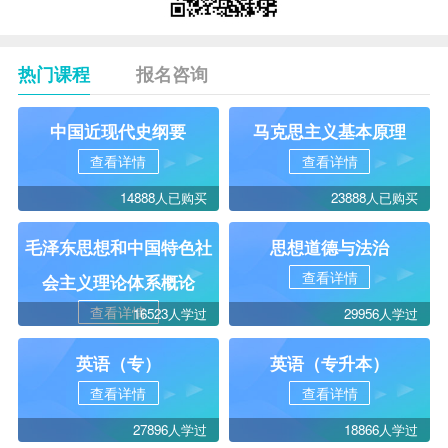
热门课程
报名咨询
中国近现代史纲要
马克思主义基本原理
查看详情
查看详情
14888人已购买
23888人已购买
毛泽东思想和中国特色社
思想道德与法治
查看详情
会主义理论体系概论
查看详情
16523人学过
29956人学过
英语（专）
英语（专升本）
查看详情
查看详情
27896人学过
18866人学过