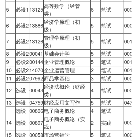
高等数学（经管
5
必设1
13125
6
笔试
0002
类）
经济学原理（初
6
必设2
13886
5
笔试
0000
级）
管理学原理（初
7
必设2
13126
5
笔试
0010
级）
8
必设2
00041
基础会计学
5
笔试
0004
9
必设2
00144
企业管理概论
5
笔试
0014
10
必设2
14070
企业运营管理
2
笔试
0014
11
必设2
07992
商品学基础
3
笔试
0005
经济法概论（财经
12
选设
00043
4
笔试
0004
类）
13
选设
04759
财经
应用文写作
5
笔试
0472
选设
00896
电子商务概论
4
笔试
电子商务概论（实
14
0006
选设
00897
2
实践
践）
15
选设
00058
市场营销学
5
笔试
0005