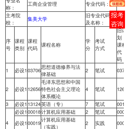
专业名
工商企业管理
专业代码：
5306
称：
在线
主考院
旧专业代码
集美大学
FJ6
校：
及名称：
客服
旧计
划
序
课程
课程
学
考试
课程名称
课程
号
类别
代码
分
方式
代
码
思想道德修养与法
1
必设1
03706
2
笔试
0370
律基础
毛泽东思想和中国
2
必设1
12656
特色社会主义理论
4
笔试
1265
体系概论
3
必设1
13124
英语（专）
7
笔试
0014
必设1
00018
计算机应用基础
2
笔试
0001
计算机应用基础
4
必设1
00019
2
实践
0001
（实践）