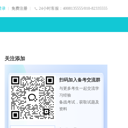
登录
免费注册
24小时客服：4008135555/010-82335555
关注添加
扫码加入备考交流群
与更多考生一起交流学
习经验
备战考试，获取试题及
资料