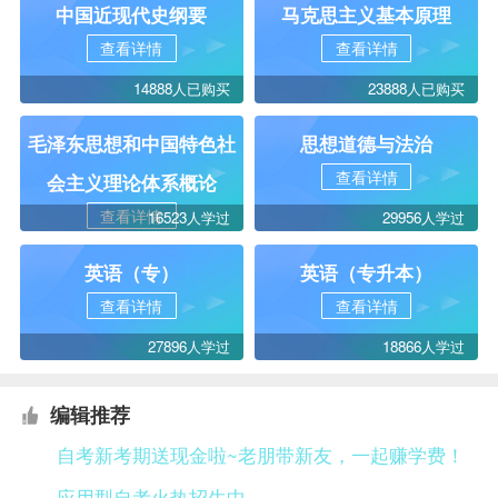
中国近现代史纲要
马克思主义基本原理
查看详情
查看详情
14888人已购买
23888人已购买
毛泽东思想和中国特色社
思想道德与法治
查看详情
会主义理论体系概论
查看详情
16523人学过
29956人学过
英语（专）
英语（专升本）
查看详情
查看详情
27896人学过
18866人学过
编辑推荐
自考新考期送现金啦~老朋带新友，一起赚学费！
应用型自考火热招生中