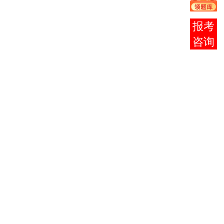
网
址
在线
北
客服
京
教
育
考
试
院
朝
阳
区
自
考
办
海
淀
区