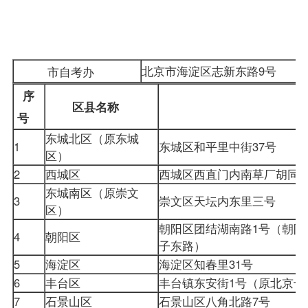
自
考
办
市
自考办
北京市海淀区志新东路9号
序
区县名称
号
东城北区（原东城
1
东城区和平里中街37号
区）
2
西城区
西城区西直门内南草厂胡同
东城南区（原崇文
3
崇文区天坛内东里三号
区）
朝阳区团结湖南路1号（朝
4
朝阳区
子东路）
5
海淀区
海淀区知春里31号
6
丰台区
丰台镇东安街1号（原北京
7
石景山区
石景山区八角北路7号