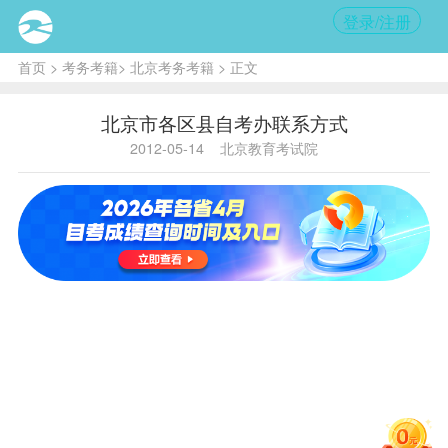
登录/注册
首页
>
考务考籍
>
北京考务考籍
> 正文
北京市各区县自考办联系方式
2012-05-14
北京教育考试院
北
京
市
各
区
县
考
办
官
方