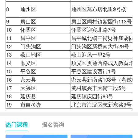
8
通州区
通州区葛布店北里9号楼
9
房山区
房山区闫村镇紫园街113号
10
怀柔区
怀柔区迎宾北路7号
11
昌平区
昌平城北镇三街财神庙胡同
12
门头沟区
门头沟区新桥南大街29号
13
燕山地区
燕山迎风一里2号
14
顺义区
顺义区贯通西路成人教育
15
平谷区
平谷区建设西街1号
16
密云县
密云县新南路103号（考试
17
大兴区
黄村镇兴丰大街三段5号
18
延庆县
延庆镇庆园街80号
19
市自考办
北京市海淀区志新东路9号
热门课程
报名咨询