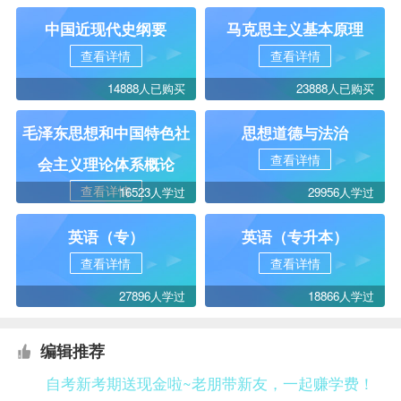
中国近现代史纲要
马克思主义基本原理
查看详情
查看详情
14888人已购买
23888人已购买
毛泽东思想和中国特色社
思想道德与法治
查看详情
会主义理论体系概论
查看详情
16523人学过
29956人学过
英语（专）
英语（专升本）
查看详情
查看详情
27896人学过
18866人学过
编辑推荐
自考新考期送现金啦~老朋带新友，一起赚学费！