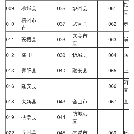
钦州
009
柳城县
036
象州县
061
直
梧州市
010
037
武宣县
062
灵
直
来宾市
011
苍梧县
038
063
浦
直
012
横 县
039
忻城县
064
防
013
宾阳县
040
融安县
065
上
河池
016
隆安县
066
直
018
大新县
043
合山市
067
宜
防城港
019
扶缓县
044
直
022
龙州县
045
岑溪市
069
环