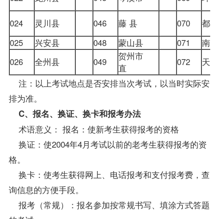
024
灵川县
046
藤 县
070
都
025
兴安县
048
蒙山县
071
南
贺州市
026
全州县
049
072
天
直
注：以上考试地点是否安排当次考试，以当时实际安
排为准。
C、报名、换证、换卡和报考办法
术语意义： 报名：使新考生获得报考的资格
换证：使2004年4月考试以前的老考生获得报考的资
格。
换卡：使考生获得网上、电话报考和支付报考费，查
询信息的方便手段。
报考（常规）：报名参加按常规书写、填涂方式答题