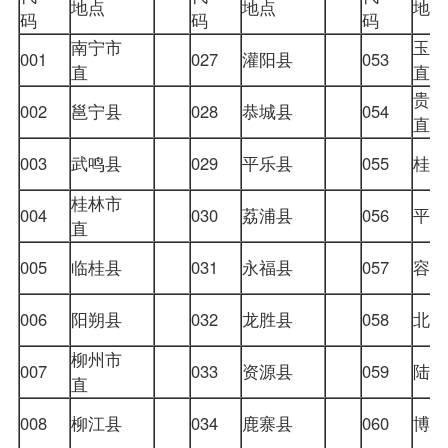
地点
地点
地
码
码
码
南宁市
玉林
001
027
灌阳县
053
直
直
贵港
002
邕宁县
028
恭城县
054
直
003
武鸣县
029
平乐县
055
桂
桂林市
004
030
荔浦县
056
平
直
005
临桂县
031
永福县
057
容
006
阳朔县
032
龙胜县
058
北
柳州市
007
033
资源县
059
陆
直
008
柳江县
034
鹿寨县
060
博