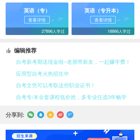
英语（专）
英语（专升本）
查看详情
查看详情
27896人学过
18866人学过
编辑推荐
自考新考期送现金啦~老朋带新友，一起赚学费！
应用型自考火热招生中
自考文凭可以考取这些职业证书！
自考专/本全套课程低价抢，多专业任选3年畅学
分享到: