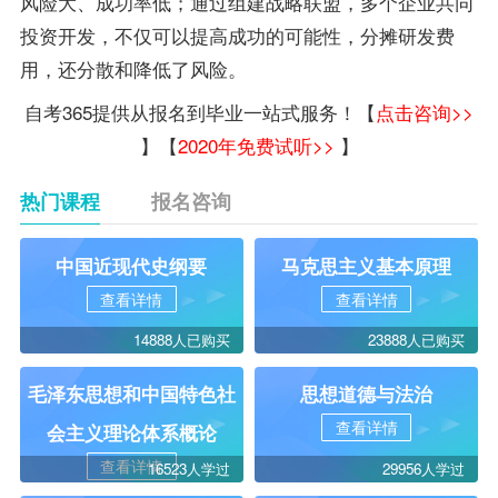
风险大、成功率低；通过组建战略联盟，多个企业共同
投资开发，不仅可以提高成功的可能性，分摊研发费
用，还分散和降低了风险。
自考365提供从报名到毕业一站式服务！【
点击咨询>>
】【
2020年免费试听>>
】
热门课程
报名咨询
中国近现代史纲要
马克思主义基本原理
查看详情
查看详情
14888人已购买
23888人已购买
毛泽东思想和中国特色社
思想道德与法治
查看详情
会主义理论体系概论
查看详情
16523人学过
29956人学过